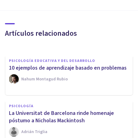
Sobreaprendizaje: ¿qué es y
qué nos dice sobre la
memoria?
Artículos relacionados
Laura Ruiz Mitjana
PSICOLOGÍA EDUCATIVA Y DEL DESARROLLO
10 ejemplos de aprendizaje basado en problemas
Nahum Montagud Rubio
NEUROCIENCIAS
Neurociencias: la nueva forma
PSICOLOGÍA
de entender a la mente
La Universitat de Barcelona rinde homenaje
humana
póstumo a Nicholas Mackintosh
Adrián Triglia
Adolfo Castañeda