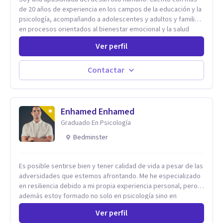
de 20 años de experiencia en los campos de la educación y la
psicología, acompañando a adolescentes y adultos y familias
en procesos orientados al bienestar emocional y la salud
mental. Mi visión es contribuir, a través de mi trabajo, a que
Ver perfil
las personas accedan a una vida más digna, plena y con
sentido. Considero que esto es posible cuando
desarrollamos una mayor conciencia de nuestro mundo
Contactar
interior y de la manera en que nuestras experiencias influyen
en nuestra forma de sentir, pensar y relacionarnos. Mi misión
es ofrecer un espacio de acompañamiento en salud mental
basado en la comprensión, la compasión y el respeto por el
Enhamed Enhamed
ritmo de cada persona. Integro conocimientos y herramientas
Graduado En Psicología
de la psicología con un enfoque informado en trauma para
Bedminster
ayudar a mis clientes a comprender sus conflictos internos,
fortalecer sus recursos personales, desarrollar nuevas
estrategias de afrontamiento y avanzar con mayor claridad,
Es posible sentirse bien y tener calidad de vida a pesar de las
resiliencia y bienestar. Creo profundamente en la
adversidades que estemos afrontando. Me he especializado
autoconciencia como un camino fundamental para la
en resiliencia debido a mi propia experiencia personal, pero
transformación personal y para construir una vida más
además estoy formado no solo en psicología sino en
auténtica y significativa.
coaching y técnicas de alto impacto centradas en: depresión,
Ver perfil
ansiedad y terapia de parejas. Sé que con el plan correcto y