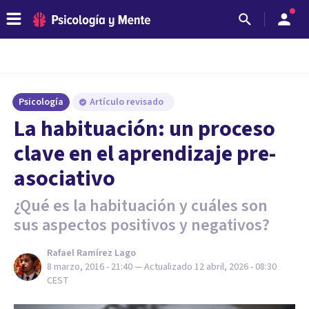
Psicología
Artículo revisado
​La habituación: un proceso
clave en el aprendizaje pre-
asociativo
¿Qué es la habituación y cuáles son
sus aspectos positivos y negativos?
Rafael Ramírez Lago
8 marzo, 2016 - 21:40
— Actualizado
12 abril, 2026 - 08:30
CEST