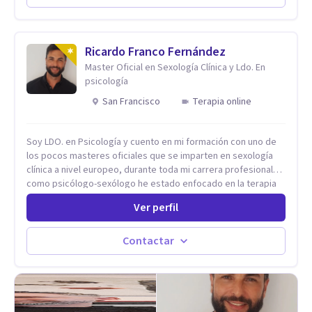
desarrollar nuevas habilidades y estrategias basadas en la
salud y calidad de vida.
Ricardo Franco Fernández
Master Oficial en Sexología Clínica y Ldo. En
psicología
San Francisco
Terapia online
Soy LDO. en Psicología y cuento en mi formación con uno de
los pocos masteres oficiales que se imparten en sexología
clínica a nivel europeo, durante toda mi carrera profesional
como psicólogo-sexólogo he estado enfocado en la terapia
sexual desde una perspectiva multidisciplinar BIO-PSICO-
Ver perfil
SOCIAL ya que aunque las bases de mi trabajo son
psicológicas, si no se tienen en consideración otros factores
la terapia puede no funcionar al tener una visión demasiado
Contactar
simplista, excluyendo de antemano otros factores que
pueden influir. Mi intención es ayudar para conseguir una
mejora global de tu sexualidad, considerando cada caso
como algo particular e intentando adaptarme a tu situación
personal concreta. En especial mi ámbito de trabajo es la