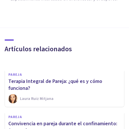
PAREJA
¿Tu relación de pareja es
problemática? Los detalles
cuentan
Artículos relacionados
Ana Romero Gómez
PAREJA
Terapia Integral de Pareja: ¿qué es y cómo
funciona?
Laura Ruiz Mitjana
ENTREVISTAS
PAREJA
Carolina Marín: «El compartir
Convivencia en pareja durante el confinamiento: