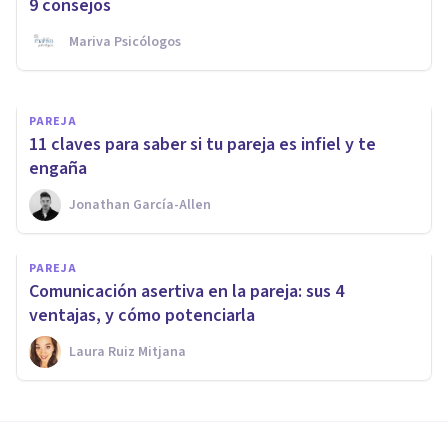
nutre a la relación de pareja»
9 consejos
Mariva Psicólogos
Bertrand Regader
PAREJA
11 claves para saber si tu pareja es infiel y te
engaña
Jonathan García-Allen
PAREJA
Comunicación asertiva en la pareja: sus 4
ventajas, y cómo potenciarla
Laura Ruiz Mitjana