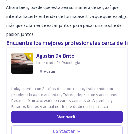
Ahora bien, puede que ésta sea su manera de ser, así que
intenta hacerle entender de forma asertiva que quieres algo
más que solamente estar juntos para pasar una noche de
pasión juntos.
Encuentra los mejores profesionales cerca de ti
Agustin De Brito
Licenciado En Psicología
Austin
Hola, cuento con 21 años de labor clínico, trabajando con
problemáticas de Ansiedad, Estrés, depresión y adicciones.
Desarrollé mi profesión en varios centros de Argentina y
Estados Unidos y actualmente me dedico a la práctica
privada. Utilizo terapias cognitivas conductuales basadas en
Ver perfil
evidencia científica con comprobados resultados. Los
objetivos terapéuticos están centrados en brindar
herramientas concretas para el cambio, que permitan
Contactar