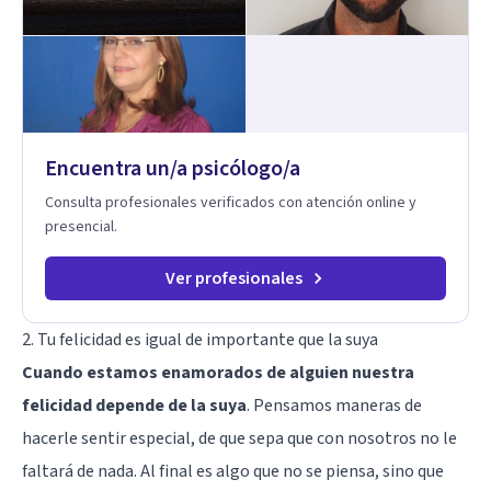
disfunción eréctil, la eyaculación precoz y la falta de deseo
tanto en mujeres como en hombres. La sexualidad es de
enorme importancia tanto para el bienestar físico y mental
como a nivel personal para una buena autoestima y una
relación saludable de pareja.
Encuentra un/a psicólogo/a
Consulta profesionales verificados con atención online y
presencial.
Ver profesionales
2. Tu felicidad es igual de importante que la suya
Cuando estamos enamorados de alguien nuestra
felicidad depende de la suya
. Pensamos maneras de
hacerle sentir especial, de que sepa que con nosotros no le
faltará de nada. Al final es algo que no se piensa, sino que