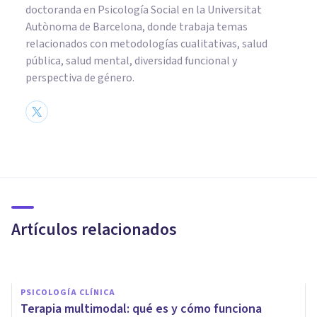
doctoranda en Psicología Social en la Universitat
Autònoma de Barcelona, donde trabaja temas
relacionados con metodologías cualitativas, salud
pública, salud mental, diversidad funcional y
perspectiva de género.
PSICOLOGÍA
Cómo gestionar emociones
negativas: 9 consejos
Artículos relacionados
Oscar Castillero Mimenza
PSICOLOGÍA CLÍNICA
Terapia multimodal: qué es y cómo funciona