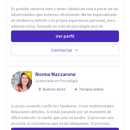
Es posible sentirse bien y tener calidad de vida a pesar de las
adversidades que estemos afrontando. Me he especializado
en resiliencia debido a mi propia experiencia personal, pero
además estoy formado no solo en psicología sino en
coaching y técnicas de alto impacto centradas en: depresión,
Ver perfil
ansiedad y terapia de parejas. Sé que con el plan correcto y
el acompañamiento adecuado todo el mundo puede observar
cambios en menos de 5 sesiones. Mi experiencia profesional
Contactar
me ha demostrado que no importan las dificultades sino las
herramientas y la ayuda que dispongas para afrontarlas
Norma Mazzarone
Licenciada en Psicología
Buenos Aires
Terapia online
Si estas viviendo conflictos familiares. Crisis matrimoniales.
Relaciones dificiles. Si estás pasando por un momento de
difícil solución. Si sentís que solo no podes. Si precisas una
escucha. Si consideras que estás bloqueado. Si precisás
comprensión. Si no logras definir proyectos, objetivos,