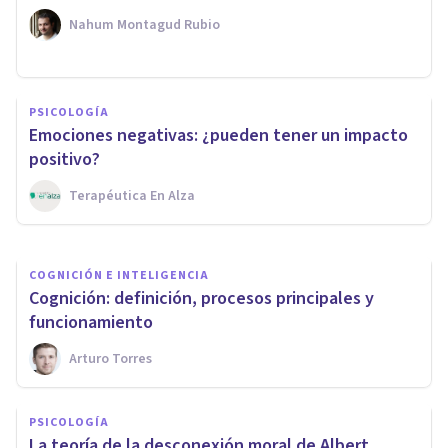
Nahum Montagud Rubio
PSICOLOGÍA
PSICOLOGÍA
¿Qué es la hipótesis del
Emociones negativas: ¿pueden tener un impacto
marcador somático?
positivo?
Terapéutica En Alza
Joaquín Mateu-Mollá
COGNICIÓN E INTELIGENCIA
​Cognición: definición, procesos principales y
funcionamiento
Arturo Torres
PSICOLOGÍA
La teoría de la desconexión moral de Albert