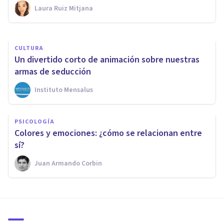
Laura Ruiz Mitjana
Grecia Guzmán Martínez
CULTURA
Un divertido corto de animación sobre nuestras
armas de seducción
Instituto Mensalus
PSICOLOGÍA
Colores y emociones: ¿cómo se relacionan entre
sí?
Juan Armando Corbin