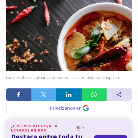
Las metáforas culinarias describen a las emociones.
Unsplash.
Priorízanos en
¿ERES PSICÓLOGO/A EN
?
ESTADOS UNIDOS
Destaca entre toda tu