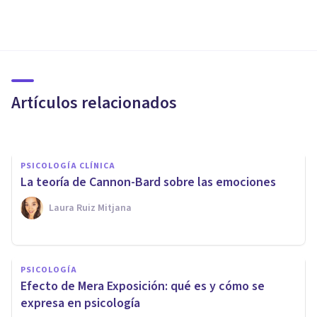
PSICOLOGÍA
Emociones negativas: ¿pueden
tener un impacto positivo?
Artículos relacionados
Terapéutica En Alza
PSICOLOGÍA CLÍNICA
La teoría de Cannon-Bard sobre las emociones
Laura Ruiz Mitjana
PSICOLOGÍA
PSICOLOGÍA
La teoría del feedback facial:
Efecto de Mera Exposición: qué es y cómo se
gestos que crean emociones
expresa en psicología