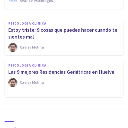
Avance Psicólogos
Xavier Molina
PSICOLOGÍA CLÍNICA
Estoy triste: 9 cosas que puedes hacer cuando te
sientes mal
Xavier Molina
PSICOLOGÍA CLÍNICA
Las 9 mejores Residencias Geriátricas en Huelva
Xavier Molina