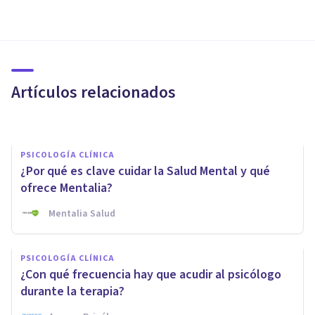
ORGANIZACIONES, RECURSOS HUMANOS Y MARKETING
Incentivos: características,
tipos y aplicación en el trabajo
Artículos relacionados
Laura Ruiz Mitjana
PSICOLOGÍA CLÍNICA
¿Por qué es clave cuidar la Salud Mental y qué
ofrece Mentalia?
Mentalia Salud
PSICOLOGÍA CLÍNICA
Las 10 mejores Residencias
PSICOLOGÍA CLÍNICA
Geriátricas en Jerez de la
¿Con qué frecuencia hay que acudir al psicólogo
Frontera
durante la terapia?