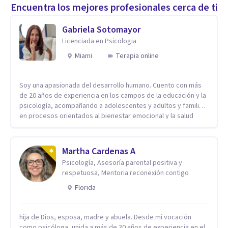
Encuentra los mejores profesionales cerca de ti
Gabriela Sotomayor
Licenciada en Psicologia
Miami
Terapia online
Soy una apasionada del desarrollo humano. Cuento con más
de 20 años de experiencia en los campos de la educación y la
psicología, acompañando a adolescentes y adultos y familias
en procesos orientados al bienestar emocional y la salud
mental. Mi visión es contribuir, a través de mi trabajo, a que
las personas accedan a una vida más digna, plena y con
sentido. Considero que esto es posible cuando
Martha Cardenas A
desarrollamos una mayor conciencia de nuestro mundo
Psicología, Asesoría parental positiva y
interior y de la manera en que nuestras experiencias influyen
respetuosa, Mentoria reconexión contigo
en nuestra forma de sentir, pensar y relacionarnos. Mi misión
es ofrecer un espacio de acompañamiento en salud mental
Florida
basado en la comprensión, la compasión y el respeto por el
ritmo de cada persona. Integro conocimientos y herramientas
hija de Dios, esposa, madre y abuela. Desde mi vocación
de la psicología con un enfoque informado en trauma para
como psicóloga, unida a más de 30 años de experiencia en el