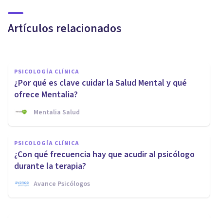
tipos y aplicación en el trabajo
Artículos relacionados
Laura Ruiz Mitjana
PSICOLOGÍA CLÍNICA
¿Por qué es clave cuidar la Salud Mental y qué
ofrece Mentalia?
Mentalia Salud
PSICOLOGÍA CLÍNICA
Las 10 mejores Residencias
PSICOLOGÍA CLÍNICA
Geriátricas en Jerez de la
¿Con qué frecuencia hay que acudir al psicólogo
Frontera
durante la terapia?
Avance Psicólogos
Xavier Molina