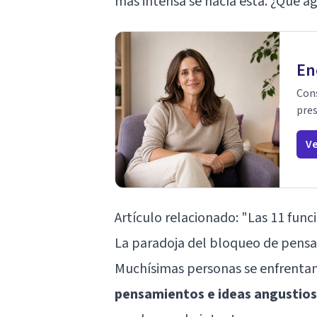
más intensa se hacía esta. ¿Qué a
En
Cons
pres
Ve
Artículo relacionado: "
Las 11 func
La paradoja del bloqueo de pens
Muchísimas personas se enfrentan 
pensamientos e ideas angustios