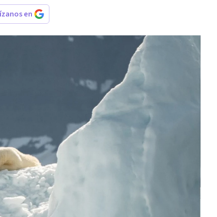
rízanos en