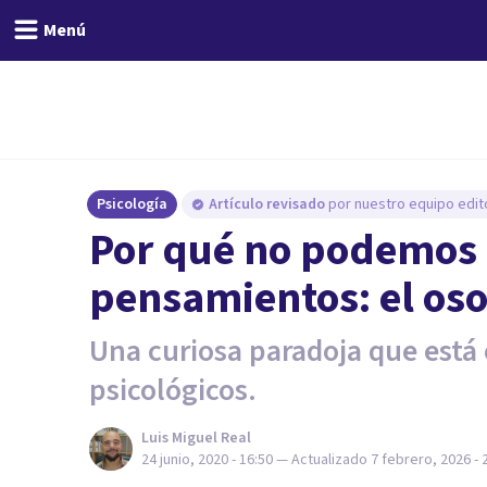
Menú
Psicología
Artículo revisado
por nuestro equipo edito
Por qué no podemos 
pensamientos: el oso
Una curiosa paradoja que está
psicológicos.
Luis Miguel Real
24 junio, 2020 - 16:50
— Actualizado
7 febrero, 2026 - 