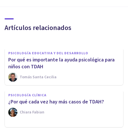
Déficit de Atención e
Hiperactividad?
Artículos relacionados
Clínicas Cita
PSICOLOGÍA EDUCATIVA Y DEL DESARROLLO
Por qué es importante la ayuda psicológica para
niños con TDAH
Tomás Santa Cecilia
PSICOLOGÍA CLÍNICA
TDAH y entorno escolar:
PSICOLOGÍA CLÍNICA
estrategias psicopedagógicas
¿Por qué cada vez hay más casos de TDAH?
que marcan la diferencia
Chiara Fabian
Psicotools