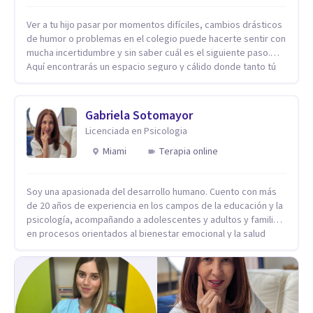
Ver a tu hijo pasar por momentos difíciles, cambios drásticos
de humor o problemas en el colegio puede hacerte sentir con
mucha incertidumbre y sin saber cuál es el siguiente paso.
Aquí encontrarás un espacio seguro y cálido donde tanto tú
como tus hijos se sentirán realmente escuchados,
comprendidos y apoyados para recuperar la tranquilidad en
casa. Me especializo en guiar a familias a través de
Gabriela Sotomayor
herramientas prácticas y dinámicas adaptadas a la edad de
Licenciada en Psicologia
cada menor, dejando de lado las etiquetas y los tecnicismos.
Mi forma de trabajar se centra en entender las emociones
Miami
Terapia online
que hay detrás del comportamiento, ayudándoles a
desarrollar la confianza necesaria para superar sus retos y
Soy una apasionada del desarrollo humano. Cuento con más
fortaleciendo la comunicación entre ustedes. Acompaño a
de 20 años de experiencia en los campos de la educación y la
niños y adolescentes que están lidiando con la ansiedad, la
psicología, acompañando a adolescentes y adultos y familias
timidez, la rebeldía o dificultades escolares, así como a
en procesos orientados al bienestar emocional y la salud
padres que buscan orientación y pautas claras para educar
mental. Mi visión es contribuir, a través de mi trabajo, a que
sin perder la paciencia ni el control. Si estás listo para dar el
las personas accedan a una vida más digna, plena y con
primer paso hacia una convivencia familiar más armoniosa,
sentido. Considero que esto es posible cuando
agenda tu sesión y empecemos a trabajar juntos.
desarrollamos una mayor conciencia de nuestro mundo
interior y de la manera en que nuestras experiencias influyen