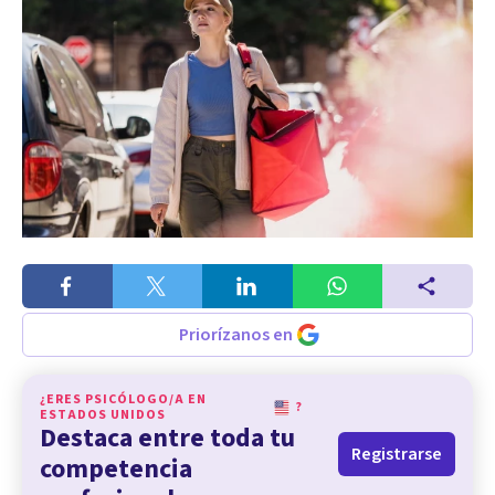
Priorízanos en
¿ERES PSICÓLOGO/A EN
?
ESTADOS UNIDOS
Destaca entre toda tu
Registrarse
competencia