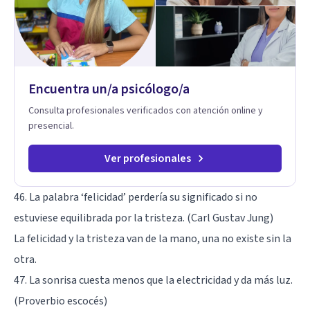
en nuestra forma de sentir, pensar y relacionarnos. Mi misión
es ofrecer un espacio de acompañamiento en salud mental
basado en la comprensión, la compasión y el respeto por el
ritmo de cada persona. Integro conocimientos y herramientas
de la psicología con un enfoque informado en trauma para
ayudar a mis clientes a comprender sus conflictos internos,
Encuentra un/a psicólogo/a
fortalecer sus recursos personales, desarrollar nuevas
estrategias de afrontamiento y avanzar con mayor claridad,
Consulta profesionales verificados con atención online y
resiliencia y bienestar. Creo profundamente en la
presencial.
autoconciencia como un camino fundamental para la
transformación personal y para construir una vida más
auténtica y significativa.
Ver profesionales
46. La palabra ‘felicidad’ perdería su significado si no
estuviese equilibrada por la tristeza. (Carl Gustav Jung)
La felicidad y la tristeza van de la mano, una no existe sin la
otra.
47. La sonrisa cuesta menos que la electricidad y da más luz.
(Proverbio escocés)