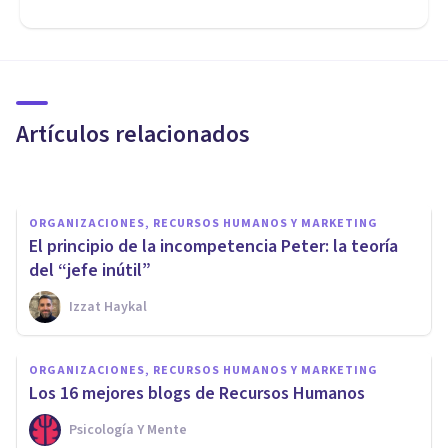
ORGANIZACIONES, RECURSOS HUMANOS Y MARKETING
​Psicología del trabajo y las
organizaciones: una profesión
con futuro
Artículos relacionados
Jonathan García-Allen
ORGANIZACIONES, RECURSOS HUMANOS Y MARKETING
El principio de la incompetencia Peter: la teoría
del “jefe inútil”
Izzat Haykal
ORGANIZACIONES, RECURSOS HUMANOS Y MARKETING
Capital humano: ¿qué es, qué
ORGANIZACIONES, RECURSOS HUMANOS Y MARKETING
beneficios aporta y cómo se
Los 16 mejores blogs de Recursos Humanos
mide?
Psicología Y Mente