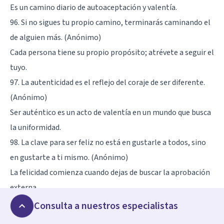
Es un camino diario de autoaceptación y valentía.
96. Si no sigues tu propio camino, terminarás caminando el
de alguien más. (Anónimo)
Cada persona tiene su propio propósito; atrévete a seguir el
tuyo.
97. La autenticidad es el reflejo del coraje de ser diferente.
(Anónimo)
Ser auténtico es un acto de valentía en un mundo que busca
la uniformidad.
98. La clave para ser feliz no está en gustarle a todos, sino
en gustarte a ti mismo. (Anónimo)
La felicidad comienza cuando dejas de buscar la aprobación
externa.
99. Ser tú mismo en un mundo que constantemente intenta
Consulta a nuestros especialistas
cambiarte es el mayor logro. (Ralph Waldo Emerson)