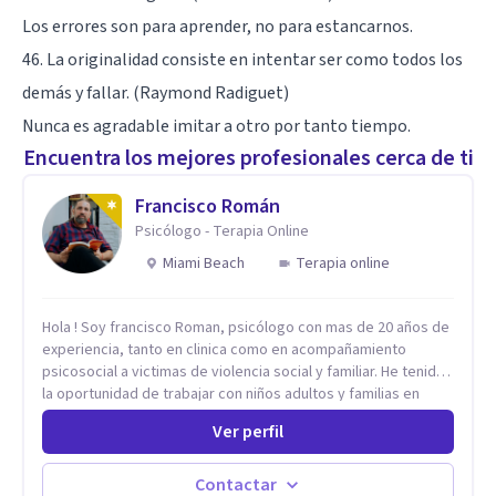
Los errores son para aprender, no para estancarnos.
46. La originalidad consiste en intentar ser como todos los
demás y fallar. (Raymond Radiguet)
Nunca es agradable imitar a otro por tanto tiempo.
Encuentra los mejores profesionales cerca de ti
Francisco Román
Psicólogo - Terapia Online
Miami Beach
Terapia online
Hola ! Soy francisco Roman, psicólogo con mas de 20 años de
experiencia, tanto en clinica como en acompañamiento
psicosocial a victimas de violencia social y familiar. He tenido
la oportunidad de trabajar con niños adultos y familias en
todos los espacios y esto me ha dado un una variedad de
Ver perfil
aprendizajes que ahora pongo a tu disposicion. En la
actualidad puedo atenderte de manera presencial y/o virtual,
de lunes a sabado. el costo de cada sesión lo acordamos en
Contactar