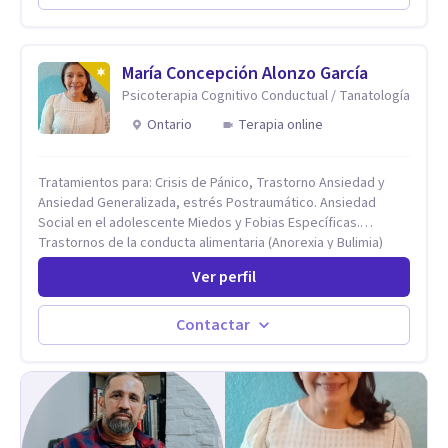
el primer contacto
María Concepción Alonzo García
Psicoterapia Cognitivo Conductual / Tanatología
Ontario
Terapia online
Tratamientos para: Crisis de Pánico, Trastorno Ansiedad y
Ansiedad Generalizada, estrés Postraumático. Ansiedad
Social en el adolescente Miedos y Fobias Específicas.
Trastornos de la conducta alimentaria (Anorexia y Bulimia)
Modificación conductas no deseadas. Impulsividad,
Ver perfil
conductas obsesivas, compulsividad. Trastorno obsesivo
compulsivo. Tratamiento Eficaz para la Depresión (AC)
Evaluación, contención e intervención en riesgo Suicida
Contactar
Conductas autolesivas en el adolescente. Problemas con el
consumo de alcohol y sustancias. Tratamiento del Estrés.
Mindfulness. Estimulación temprana, Establecimiento del
vínculo del Apego Seguro. Orientación sexual,
Acompañamiento Tanatológico. Cuidados paliativos en
enfermedades crónicas.