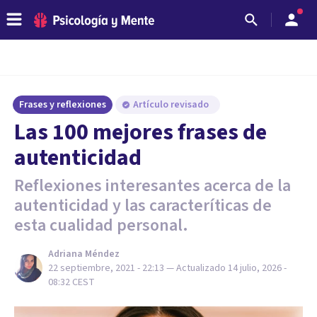
Frases y reflexiones
Artículo revisado
Las 100 mejores frases de
autenticidad
Reflexiones interesantes acerca de la
autenticidad y las caracteríticas de
esta cualidad personal.
Adriana Méndez
22 septiembre, 2021 - 22:13
— Actualizado
14 julio, 2026 -
08:32
CEST