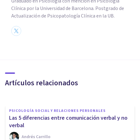
Graduado en Psicología con mención en Psicología
Clínica por la Universidad de Barcelona. Postgrado de
Actualización de Psicopatología Clínica en la UB.
PSICOLOGÍA SOCIAL Y RELACIONES PERSONALES
Cómo dejar de absorber las
emociones de las otras
personas, en 5 pasos
Artículos relacionados
Arturo Torres
PSICOLOGÍA SOCIAL Y RELACIONES PERSONALES
Las 5 diferencias entre comunicación verbal y no
verbal
Andrés Carrillo
PSICOLOGÍA SOCIAL Y RELACIONES PERSONALES