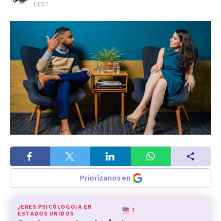
CEST
Priorízanos en
¿ERES PSICÓLOGO/A EN
?
ESTADOS UNIDOS