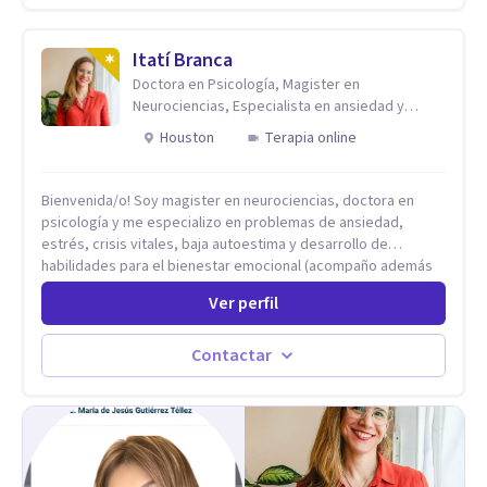
Itatí Branca
Doctora en Psicología, Magister en
Neurociencias, Especialista en ansiedad y
mindfulness
Houston
Terapia online
Bienvenida/o! Soy magister en neurociencias, doctora en
psicología y me especializo en problemas de ansiedad,
estrés, crisis vitales, baja autoestima y desarrollo de
habilidades para el bienestar emocional (acompaño además
problemáticas como la desregulación emocional, tendencias
Ver perfil
perfeccionistas, liderazgo, problemas de sueño, depresión,
entre otras).
Contactar