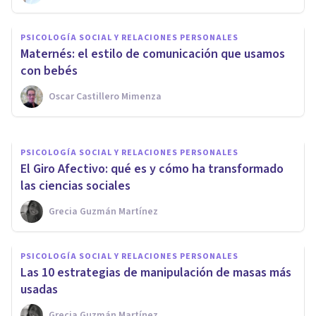
El papel de las TIC en nuestra
PSICOLOGÍA SOCIAL Y RELACIONES PERSONALES
sociedad actual: ¿cómo usarlas
Maternés: el estilo de comunicación que usamos
bien?
con bebés
Oscar Castillero Mimenza
Psicotools
PSICOLOGÍA SOCIAL Y RELACIONES PERSONALES
El Giro Afectivo: qué es y cómo ha transformado
las ciencias sociales
Grecia Guzmán Martínez
PSICOLOGÍA SOCIAL Y RELACIONES PERSONALES
Las 10 estrategias de manipulación de masas más
usadas
Grecia Guzmán Martínez