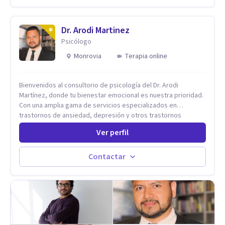
de crecimiento personal.
Dr. Arodi Martinez
Psicólogo
Monrovia
Terapia online
Bienvenidos al consultorio de psicología del Dr. Arodi
Martínez, donde tu bienestar emocional es nuestra prioridad.
Con una amplia gama de servicios especializados en
trastornos de ansiedad, depresión y otros trastornos
emocionales, estamos dedicados a ofrecerte el mejor
Ver perfil
tratamiento para mejorar tu salud mental. En nuestro
consultorio, ofrecemos una variedad de terapias y
tratamientos diseñados para satisfacer tus necesidades
Contactar
específicas: Terapia para Trastornos de Ansiedad y
Depresión: Somos expertos en el tratamiento de la ansiedad
y la depresión, utilizando enfoques basados en evidencia
para ayudarte a recuperar tu bienestar emocional. Terapia
Individual, de Pareja y Familiar: Trabajamos contigo y tus
seres queridos para fortalecer las relaciones y mejorar la