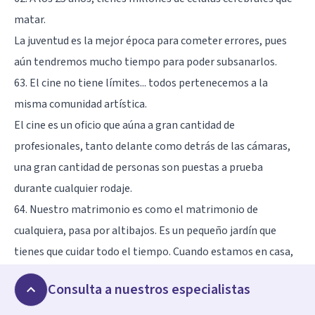
matar.
La juventud es la mejor época para cometer errores, pues
aún tendremos mucho tiempo para poder subsanarlos.
63. El cine no tiene límites... todos pertenecemos a la
misma comunidad artística.
El cine es un oficio que aúna a gran cantidad de
profesionales, tanto delante como detrás de las cámaras,
una gran cantidad de personas son puestas a prueba
durante cualquier rodaje.
64. Nuestro matrimonio es como el matrimonio de
cualquiera, pasa por altibajos. Es un pequeño jardín que
tienes que cuidar todo el tiempo. Cuando estamos en casa,
no es como si camináramos todos con la cabeza puesta,
Consulta a nuestros especialistas
¡Somos celebridades! ¡Somos famosos! Yo cambio los
pañales. Yo limpio el perro.