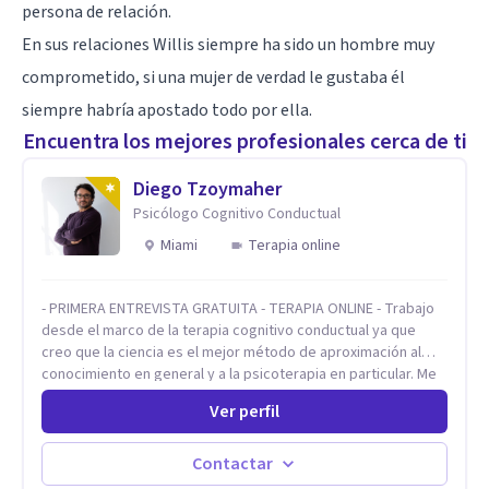
persona de relación.
En sus relaciones Willis siempre ha sido un hombre muy
comprometido, si una mujer de verdad le gustaba él
siempre habría apostado todo por ella.
Encuentra los mejores profesionales cerca de ti
Diego Tzoymaher
Psicólogo Cognitivo Conductual
Miami
Terapia online
- PRIMERA ENTREVISTA GRATUITA - TERAPIA ONLINE - Trabajo
desde el marco de la terapia cognitivo conductual ya que
creo que la ciencia es el mejor método de aproximación al
conocimiento en general y a la psicoterapia en particular. Me
interesan los procesos de cambio conductual por los que una
Ver perfil
persona pueda alcanzar sus objetivos, transitando,
aceptando y modificando sus patrones cognitivos y
emocionales. Abordo patologías específicas como trastornos
Contactar
de ansiedad y del ánimo, y también crisis vitales y procesos