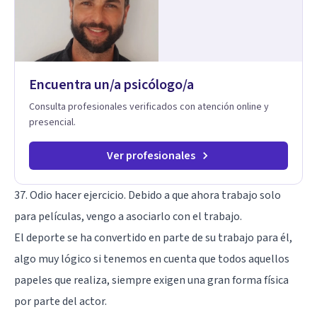
dinámica familiar. Evaluaciones Psicológicas y Terapias
Especializadas: Terapia cognitivo-conductual Terapia de
apoyo Terapia psicodinámica Terapia enfocada en la solución
Terapia de exposición Terapia de juego para niños
Tratamiento de Traumas y Trastornos de Estrés
Postraumático: Ofrecemos apoyo psicológico para ayudarte
Encuentra un/a psicólogo/a
a superar experiencias traumáticas y mejorar tu calidad de
vida. Tratamiento de Adicciones.
Consulta profesionales verificados con atención online y
presencial.
Ver profesionales
37. Odio hacer ejercicio. Debido a que ahora trabajo solo
para películas, vengo a asociarlo con el trabajo.
El deporte se ha convertido en parte de su trabajo para él,
algo muy lógico si tenemos en cuenta que todos aquellos
papeles que realiza, siempre exigen una gran forma física
por parte del actor.