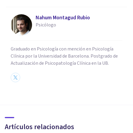
Nahum Montagud Rubio
Psicólogo
Graduado en Psicología con mención en Psicología
Clínica por la Universidad de Barcelona. Postgrado de
Actualización de Psicopatología Clínica en la UB.
PSICOLOGÍA CLÍNICA
Hikikomori: jóvenes
encerrados permanentemente
en su habitación
Artículos relacionados
Beatriz Estébanez