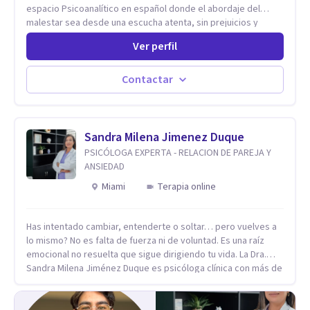
espacio Psicoanalítico en español donde el abordaje del
malestar sea desde una escucha atenta, sin prejuicios y
rescatando lo singular de cada caso, sin caer en etiquetas.
Ver perfil
Considero que todas las personas en algún momento pueden
sufrir y cada una por cuestiones particulares, es en mi
espacio donde se le dará un lugar a esas cuestiones
Contactar
singulares de cada uno, para luego generar cambios. Soy una
persona en constante formación, actualmente curso
seminarios, una especialización en psicoanálisis y también
investigo. Siempre en la búsqueda de ser un mejor
Sandra Milena Jimenez Duque
profesional.
PSICÓLOGA EXPERTA - RELACION DE PAREJA Y
ANSIEDAD
Miami
Terapia online
Has intentado cambiar, entenderte o soltar… pero vuelves a
lo mismo? No es falta de fuerza ni de voluntad. Es una raíz
emocional no resuelta que sigue dirigiendo tu vida. La Dra.
Sandra Milena Jiménez Duque es psicóloga clínica con más de
10 años de experiencia, reconocida como una de las
profesionales más destacadas en el abordaje profundo de la
ansiedad, la baja autoestima, la dependencia emocional y los