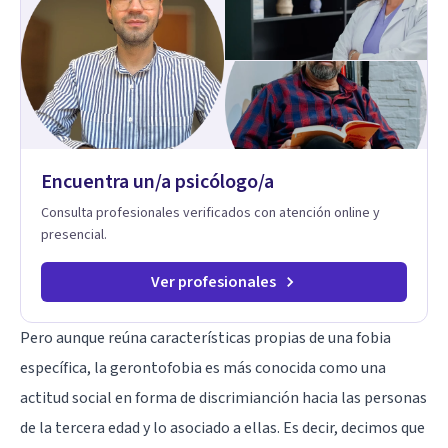
conflictos de pareja. Ha trabajado con pacientes en
diferentes países, acompañando procesos complejos. Su
enfoque terapéutico se diferencia por una premisa clara: no
trabaja el síntoma, trabaja la raíz que lo origina. Su
metodología interviene en tres niveles: regulación del
sistema emocional, reprocesamiento de heridas de la
infancia y reestructuración cognitiva profunda, permitiendo
transformar patrones, emociones y decisiones desde su
Encuentra un/a psicólogo/a
origen. Si buscas un proceso superficial, este no es el lugar.
Pero si estás listo(a) para comprender, sanar y transformar la
Consulta profesionales verificados con atención online y
raíz de lo que te ocurre, la Dra. Sandra Milena Jiménez Duque
presencial.
es una de las mejores opciones para acompañarte. Porque
cuando sanas tu mundo interno, cambias tu forma de pensar,
de elegir y de vivir.
Ver profesionales
Pero aunque reúna características propias de una fobia
específica, la gerontofobia es más conocida como una
actitud social en forma de
discrimianción
hacia las personas
de la tercera edad y lo asociado a ellas. Es decir, decimos que