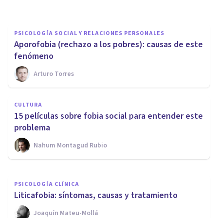
PSICOLOGÍA SOCIAL Y RELACIONES PERSONALES
​Aporofobia (rechazo a los pobres): causas de este
fenómeno
Arturo Torres
PSICOLOGÍA CLÍNICA
CULTURA
Síndrome de Blancanieves:
15 películas sobre fobia social para entender este
"espejito, espejito..."
problema
Nahum Montagud Rubio
Jonathan García-Allen
PSICOLOGÍA CLÍNICA
Liticafobia: síntomas, causas y tratamiento
Joaquín Mateu-Mollá