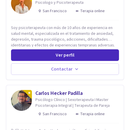
Psicologo y Psicoterapeuta
San Francisco
Terapia online
Soy psicoterapeuta con más de 10 años de experiencia en
salud mental, especializada en el tratamiento de ansiedad,
depresión, trauma psicológico, adicciones, dificultades
identitarias y efectos de experiencias tempranas adversas.
Ofrezco un espacio terapéutico seguro, confidencial y
Ver perfil
profundamente humano, donde el dolor emocional puede
transformarse en autoconocimiento, regulación emocional y
bienestar. Trabajo desde un enfoque integrativo que combina
Contactar
psicoanálisis, terapia somática y de trauma, psicología
corporal, Mentalization Based Therapy (MBT), hipnoterapia y
respiración neurodinámica, integrando actualmente la
Psicología Analítica Junguiana. Mi abordaje también incorpora
Carlos Hecker Padilla
perspectivas interculturales, ecopsicología y el trabajo
Psicólogo Clínico | Sexoterapeuta I Master
simbólico con el inconsciente, entendiendo que cada
Psicoterapia Integral | Terapeuta de Pareja
proceso terapéutico es único y requiere una mirada
San Francisco
Terapia online
personalizada.