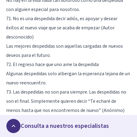
No hay en la vida nada tan doloroso como una despedida
con alguien especial para nosotros.
71. No es una despedida decir adiós, es apoyar y desear
éxitos al nuevo viaje que se acaba de empezar (Autor
desconocido)
Las mejores despedidas son aquellas cargadas de nuevos
deseos para el futuro.
72. El regreso hace que uno ame la despedida
Algunas despedidas solo albergan la esperanza lejana de un
nuevo reencuentro.
73. Las despedidas no son para siempre. Las despedidas no
son el final. Simplemente quieren decir “Te echaré de
menos hasta que nos encontremos de nuevo” (Anónimo)
No debemos considerar ninguna despedida como el final
Consulta a nuestros especialistas
permanente de la relación.