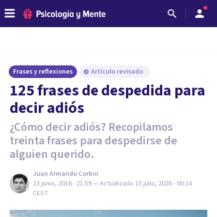
Frases y reflexiones
Artículo revisado
125 frases de despedida para
decir adiós
¿Cómo decir adiós? Recopilamos
treinta frases para despedirse de
alguien querido.
Juan Armando Corbin
23 junio, 2016 - 21:59
— Actualizado
15 julio, 2026 - 00:24
CEST