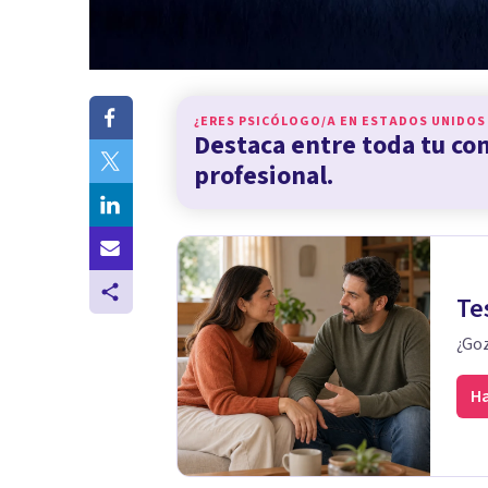
¿ERES PSICÓLOGO/A EN
ESTADOS UNIDOS
Destaca entre toda tu c
profesional.
Te
¿Goz
Ha