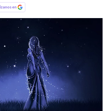
rízanos en