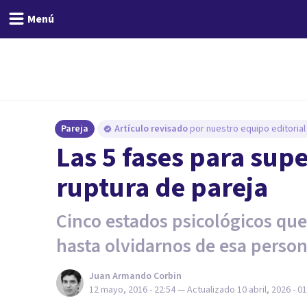
Menú
Pareja
Artículo revisado
por nuestro equipo editorial
​Las 5 fases para supe
ruptura de pareja
Cinco estados psicológicos q
hasta olvidarnos de esa person
Juan Armando Corbin
12 mayo, 2016 - 22:54
— Actualizado
10 abril, 2026 - 0