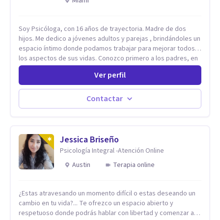
Miami
Soy Psicóloga, con 16 años de trayectoria. Madre de dos
hijos. Me dedico a jóvenes adultos y parejas , brindándoles un
espacio íntimo donde podamos trabajar para mejorar todos
los aspectos de sus vidas. Conozco primero a los padres, en
el caso de niños u adolescentes, para luego seguir la terapia
Ver perfil
con sus hijos, apuntalándolos en su futuro personal,
universitario y profesional, siempre conteniendo
paralelamente a los padres y brindándoles un espacio de
Contactar
seguridad. Hago terapia de pareja y adultos con método
integrativo. Más información en: intherapy.today
Jessica Briseño
Psicología Integral -Atención Online
Austin
Terapia online
¿Estas atravesando un momento difícil o estas deseando un
cambio en tu vida?... Te ofrezco un espacio abierto y
respetuoso donde podrás hablar con libertad y comenzar a