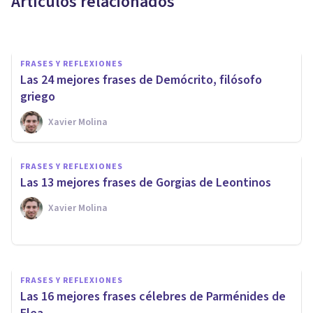
Artículos relacionados
Xavier Molina
FRASES Y REFLEXIONES
Las 24 mejores frases de Demócrito, filósofo
griego
Xavier Molina
FRASES Y REFLEXIONES
FRASES Y REFLEXIONES
Las 35 mejores frases de
Las 13 mejores frases de Gorgias de Leontinos
Heráclito, el filósofo griego
Xavier Molina
Xavier Molina
FRASES Y REFLEXIONES
Las 16 mejores frases célebres de Parménides de