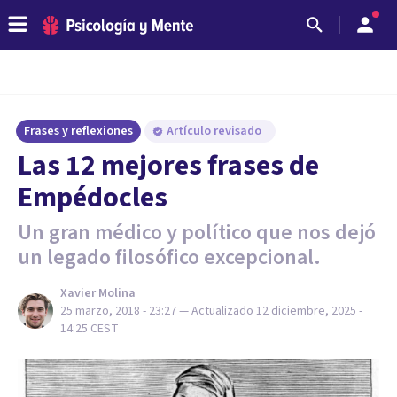
Frases y reflexiones
Artículo revisado
Las 12 mejores frases de
Empédocles
Un gran médico y político que nos dejó
un legado filosófico excepcional.
Xavier Molina
25 marzo, 2018 - 23:27
— Actualizado
12 diciembre, 2025 -
14:25
CEST