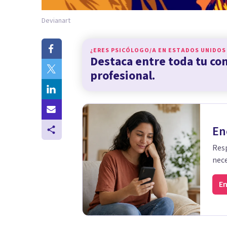
Devianart
¿ERES PSICÓLOGO/A EN
ESTADOS UNIDOS
Destaca entre toda tu c
profesional.
En
Resp
nece
En