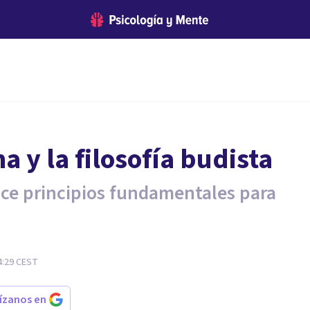
a y la filosofía budista
doce principios fundamentales para
4:29
CEST
rízanos en