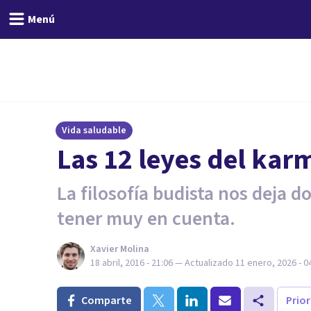
Menú
Vida saludable
Las 12 leyes del karm
La filosofía budista nos deja 
tener muy en cuenta.
Xavier Molina
18 abril, 2016 - 21:06
— Actualizado
11 enero, 2026 - 0
Comparte
Prio