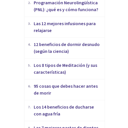
Programación Neurolingüística
2
.
(PNL): ¿qué es y cómo funciona?
​Las 12 mejores infusiones para
3
.
relajarse
12 beneficios de dormir desnudo
4
.
(según la ciencia)
Los 8 tipos de Meditación (y sus
5
.
características)
95 cosas que debes hacer antes
6
.
de morir
Los 14 beneficios de ducharse
7
.
con agua fría
Las 7 mejores pastas de dientes