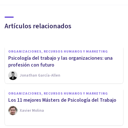
La teoría de la personalidad de
Abraham Maslow
Artículos relacionados
Juan Armando Corbin
ORGANIZACIONES, RECURSOS HUMANOS Y MARKETING
​Psicología del trabajo y las organizaciones: una
profesión con futuro
Jonathan García-Allen
ORGANIZACIONES, RECURSOS HUMANOS Y MARKETING
¿Cómo valoran la
ORGANIZACIONES, RECURSOS HUMANOS Y MARKETING
Responsabilidad Social
Los 11 mejores Másters de Psicología del Trabajo
Corporativa los empleados?
Xavier Molina
U M