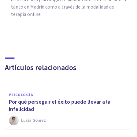
tanto en Madrid como a través de la modalidad de
terapia online.
PSICOLOGÍA
¿Qué es la felicidad según la
Psicología?
Artículos relacionados
Avance Psicólogos
PSICOLOGÍA
Por qué perseguir el éxito puede llevar a la
infelicidad
Lucía Gómez
PSICOLOGÍA
Camino a la Felicidad: las 3