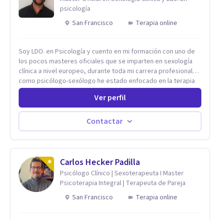
psicología
San Francisco
Terapia online
Soy LDO. en Psicología y cuento en mi formación con uno de
los pocos masteres oficiales que se imparten en sexología
clínica a nivel europeo, durante toda mi carrera profesional
como psicólogo-sexólogo he estado enfocado en la terapia
sexual desde una perspectiva multidisciplinar BIO-PSICO-
Ver perfil
SOCIAL ya que aunque las bases de mi trabajo son
psicológicas, si no se tienen en consideración otros factores
la terapia puede no funcionar al tener una visión demasiado
Contactar
simplista, excluyendo de antemano otros factores que
pueden influir. Mi intención es ayudar para conseguir una
mejora global de tu sexualidad, considerando cada caso
como algo particular e intentando adaptarme a tu situación
Carlos Hecker Padilla
personal concreta. En especial mi ámbito de trabajo es la
Psicólogo Clínico | Sexoterapeuta I Master
disfunción eréctil, la eyaculación precoz y la falta de deseo
Psicoterapia Integral | Terapeuta de Pareja
tanto en mujeres como en hombres. La sexualidad es de
San Francisco
Terapia online
enorme importancia tanto para el bienestar físico y mental
como a nivel personal para una buena autoestima y una
relación saludable de pareja.