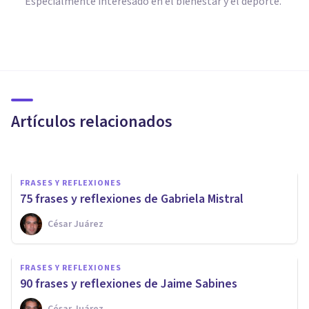
Especialmente interesado en el bienestar y el deporte.
FRASES Y REFLEXIONES
27 frases y reflexiones de
Hermann Hesse
Artículos relacionados
Bertrand Regader
FRASES Y REFLEXIONES
75 frases y reflexiones de Gabriela Mistral
César Juárez
FRASES Y REFLEXIONES
80 frases y reflexiones de
FRASES Y REFLEXIONES
Margaret Mead
90 frases y reflexiones de Jaime Sabines
César Juárez