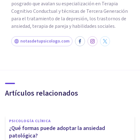
posgrado que avalan su especialización en Terapia
Cognitivo Conductual y técnicas de Tercera Generación
para el tratamiento de la depresión, los trastornos de
ansiedad, terapia de pareja y habilidades sociales.
notasdetupsicologo.com
PSICOLOGÍA CLÍNICA
Así es como la ansiedad
generalizada te lleva a los
pensamientos obsesivos
Artículos relacionados
Diego Sebastián Rojo
PSICOLOGÍA CLÍNICA
¿Qué formas puede adoptar la ansiedad
patológica?