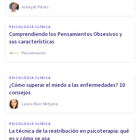
Arileydi Pérez
PSICOLOGÍA CLÍNICA
Hiperprosexia: síntomas y
PSICOLOGÍA CLÍNICA
tratamiento de este trastorno
Comprendiendo los Pensamientos Obsesivos y
atencional
sus características
Psicomaster
Oscar Castillero Mimenza
PSICOLOGÍA CLÍNICA
¿Cómo superar el miedo a las enfermedades? 10
consejos
Laura Ruiz Mitjana
PSICOLOGÍA CLÍNICA
La técnica de la reatribución en psicoterapia: qué
es y cómo se usa