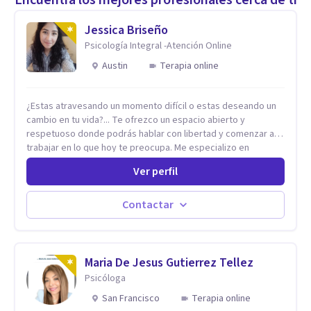
Jessica Briseño
Psicología Integral -Atención Online
Austin
Terapia online
¿Estas atravesando un momento difícil o estas deseando un
cambio en tu vida?... Te ofrezco un espacio abierto y
respetuoso donde podrás hablar con libertad y comenzar a
trabajar en lo que hoy te preocupa. Me especializo en
Trastornos de Ansiedad y a lo largo de mi experiencia
Ver perfil
profesional he acompañado a muchas Familias y Parejas con
distintas problemáticas como el manejo del estrés,
Autoestima, Gestión de la Ira, Depresión, Retos en la Crianza,
Contactar
Codependencia, Celos, entre otros. Cuento con más de 12
años de experiencia en el área de la Salud mental y he
trabajado en distintos contextos clínicos con niños,
Adolescentes y Adultos
Maria De Jesus Gutierrez Tellez
Psicóloga
San Francisco
Terapia online