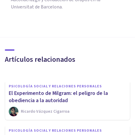
Universitat de Barcelona.
PSICOLOGÍA SOCIAL Y RELACIONES PERSONALES
Los 5 niveles de conflicto (y sus
características)
Artículos relacionados
Mario Arrimada
PSICOLOGÍA SOCIAL Y RELACIONES PERSONALES
El Experimento de Milgram: el peligro de la
obediencia a la autoridad
Ricardo Vázquez Cigarroa
PSICOLOGÍA SOCIAL Y RELACIONES PERSONALES
PSICOLOGÍA SOCIAL Y RELACIONES PERSONALES
¿Por qué algunas personas lo