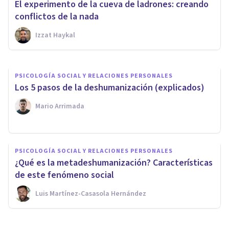
El experimento de la cueva de ladrones: creando
sacrifican todo por su causa?
conflictos de la nada
Izzat Haykal
Izzat Haykal
PSICOLOGÍA SOCIAL Y RELACIONES PERSONALES
Los 5 pasos de la deshumanización (explicados)
Mario Arrimada
PSICOLOGÍA SOCIAL Y RELACIONES PERSONALES
¿Qué es la metadeshumanización? Características
de este fenómeno social
Luis Martínez-Casasola Hernández