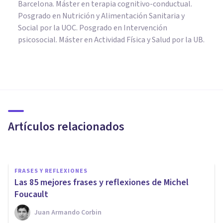
Barcelona. Máster en terapia cognitivo-conductual.
Posgrado en Nutrición y Alimentación Sanitaria y
Social por la UOC. Posgrado en Intervención
psicosocial. Máster en Actividad Física y Salud por la UB.
FRASES Y REFLEXIONES
27 frases y reflexiones de
Hermann Hesse
Artículos relacionados
Bertrand Regader
FRASES Y REFLEXIONES
Las 85 mejores frases y reflexiones de Michel
Foucault
Juan Armando Corbin