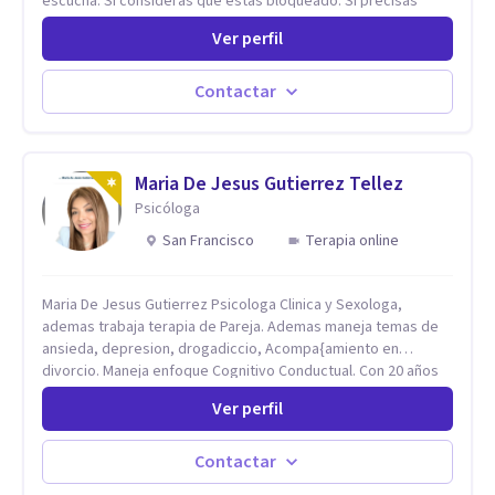
escucha. Si consideras que estás bloqueado. Si precisás
comprensión. Si no logras definir proyectos, objetivos,
Ver perfil
sueños, deseos. Si pensás que lo que te pasa no es tan
grave, pero podría ayudar. Si estás en adicciones y tu
intención es hacer algo con lo que te está pasando. No dudes
Contactar
en comunicarte a fin de comenzar a resolver la situación que
está generando esa angustia.
Maria De Jesus Gutierrez Tellez
Psicóloga
San Francisco
Terapia online
Maria De Jesus Gutierrez Psicologa Clinica y Sexologa,
ademas trabaja terapia de Pareja. Ademas maneja temas de
ansieda, depresion, drogadiccio, Acompa{amiento en
divorcio. Maneja enfoque Cognitivo Conductual. Con 20 años
de experiencia, constantemente capacitandose en las
Ver perfil
diferntes areas de la Salud Mental.
Contactar