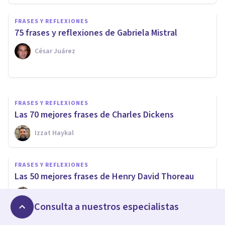
FRASES Y REFLEXIONES
FRASES Y REFLEXIONES
Las 75 mejores frases de
75 frases y reflexiones de Gabriela Mistral
Gabriel García Márquez
César Juárez
Oscar Castillero Mimenza
FRASES Y REFLEXIONES
Las ​70 mejores frases de Charles Dickens
Izzat Haykal
FRASES Y REFLEXIONES
Las 50 mejores frases de Henry David Thoreau
Xavier Molina
Consulta a nuestros especialistas