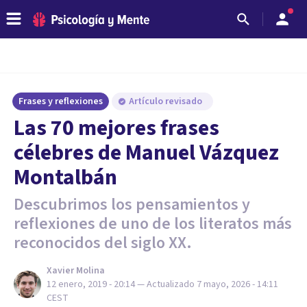
Frases y reflexiones
Artículo revisado
Las 70 mejores frases
célebres de Manuel Vázquez
Montalbán
Descubrimos los pensamientos y
reflexiones de uno de los literatos más
reconocidos del siglo XX.
Xavier Molina
12 enero, 2019 - 20:14
— Actualizado
7 mayo, 2026 - 14:11
CEST