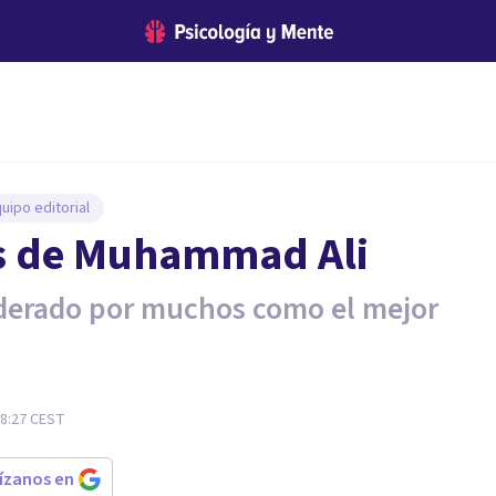
uipo editorial
es de Muhammad Ali
siderado por muchos como el mejor
08:27
CEST
rízanos en