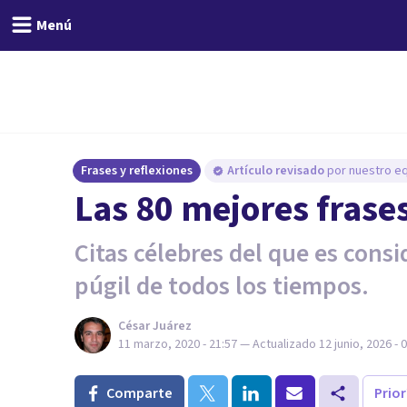
Menú
Frases y reflexiones
Artículo revisado
por nuestro eq
Las 80 mejores fras
Citas célebres del que es con
púgil de todos los tiempos.
César Juárez
11 marzo, 2020 - 21:57
— Actualizado
12 junio, 2026 - 
Comparte
Prio