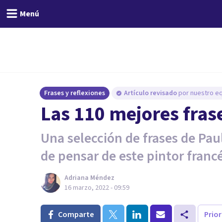
Menú
Frases y reflexiones
Artículo revisado
por nuestro eq
Las 110 mejores fras
Una selección de frases de Pau
de pensar de este pintor franc
Adriana Méndez
16 marzo, 2022 - 09:59
Comparte
Prio