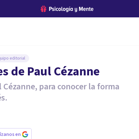
uipo editorial
es de Paul Cézanne
l Cézanne, para conocer la forma
és.
rízanos en