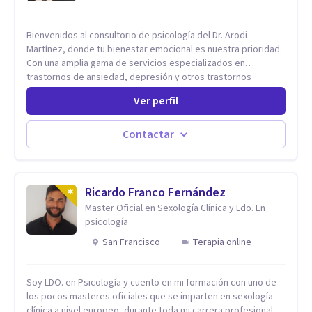
Bienvenidos al consultorio de psicología del Dr. Arodi
Martínez, donde tu bienestar emocional es nuestra prioridad.
Con una amplia gama de servicios especializados en
trastornos de ansiedad, depresión y otros trastornos
emocionales, estamos dedicados a ofrecerte el mejor
Ver perfil
tratamiento para mejorar tu salud mental. En nuestro
consultorio, ofrecemos una variedad de terapias y
tratamientos diseñados para satisfacer tus necesidades
Contactar
específicas: Terapia para Trastornos de Ansiedad y
Depresión: Somos expertos en el tratamiento de la ansiedad
y la depresión, utilizando enfoques basados en evidencia
para ayudarte a recuperar tu bienestar emocional. Terapia
Ricardo Franco Fernández
Individual, de Pareja y Familiar: Trabajamos contigo y tus
Master Oficial en Sexología Clínica y Ldo. En
seres queridos para fortalecer las relaciones y mejorar la
psicología
dinámica familiar. Evaluaciones Psicológicas y Terapias
San Francisco
Terapia online
Especializadas: Terapia cognitivo-conductual Terapia de
apoyo Terapia psicodinámica Terapia enfocada en la solución
Terapia de exposición Terapia de juego para niños
Soy LDO. en Psicología y cuento en mi formación con uno de
Tratamiento de Traumas y Trastornos de Estrés
los pocos masteres oficiales que se imparten en sexología
Postraumático: Ofrecemos apoyo psicológico para ayudarte
clínica a nivel europeo, durante toda mi carrera profesional