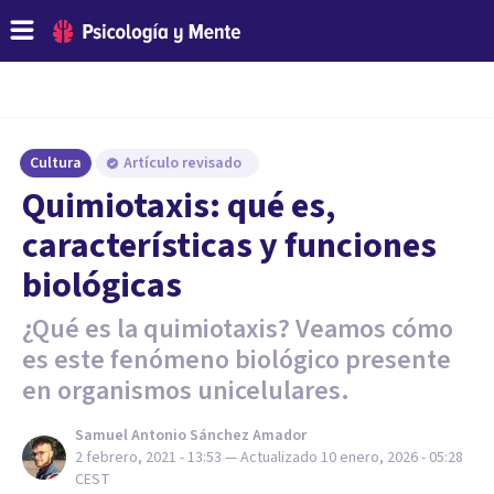
Cultura
Artículo revisado
Quimiotaxis: qué es,
características y funciones
biológicas
¿Qué es la quimiotaxis? Veamos cómo
es este fenómeno biológico presente
en organismos unicelulares.
Samuel Antonio Sánchez Amador
2 febrero, 2021 - 13:53
— Actualizado
10 enero, 2026 - 05:28
CEST