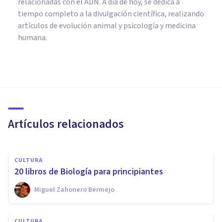
relacionadas con el ADN. A día de hoy, se dedica a
tiempo completo a la divulgación científica, realizando
artículos de evolución animal y psicología y medicina
humana.
CULTURA
¿Qué son los homínidos?
Características y las 8
principales especies
Artículos relacionados
Oscar Castillero Mimenza
CULTURA
20 libros de Biología para principiantes
PSICOLOGÍA EDUCATIVA Y DEL DESARROLLO
Miguel Zahonero Bermejo
"Perverso polimorfo": ¿qué
significa este concepto de
CULTURA