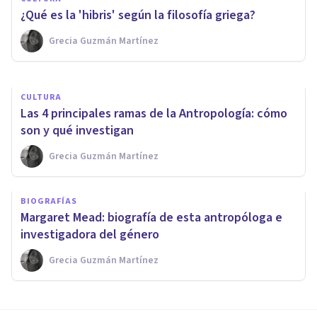
Freud?
¿Qué es la 'hibris' según la filosofía griega?
Grecia Guzmán Martínez
Arturo Torres
CULTURA
Las 4 principales ramas de la Antropología: cómo
son y qué investigan
Grecia Guzmán Martínez
BIOGRAFÍAS
Margaret Mead: biografía de esta antropóloga e
investigadora del género
Grecia Guzmán Martínez