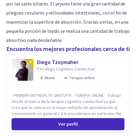
por las sales biliares. El yeyuno tiene una gran cantidad de
pliegues circulares y vellosidades intestinales, con el fin de
maximizar la superficie de absorción. Gracias a ellas, en una
pequeña porción de tejido se realiza una cantidad de trabajo
absortivo nada desdeñable.
Encuentra los mejores profesionales cerca de ti
Diego Tzoymaher
Psicólogo Cognitivo Conductual
Miami
Terapia online
- PRIMERA ENTREVISTA GRATUITA - TERAPIA ONLINE - Trabajo
desde el marco de la terapia cognitivo conductual ya que
creo que la ciencia es el mejor método de aproximación al
conocimiento en general y a la psicoterapia en particular. Me
interesan los procesos de cambio conductual por los que una
Ver perfil
persona pueda alcanzar sus objetivos, transitando,
aceptando y modificando sus patrones cognitivos y