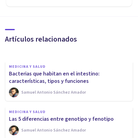
MEDICINA Y SALUD
Sistema digestivo: anatomía,
partes y funcionamiento
Artículos relacionados
Nahum Montagud Rubio
MEDICINA Y SALUD
Bacterias que habitan en el intestino:
características, tipos y funciones
Samuel Antonio Sánchez Amador
MEDICINA Y SALUD
MEDICINA Y SALUD
¿Es malo dormir con plantas en
Las 5 diferencias entre genotipo y fenotipo
la habitación?
Samuel Antonio Sánchez Amador