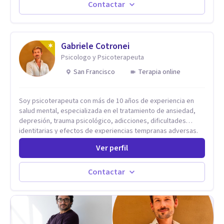
emocionales. Abordo patologías específicas como trastornos
Contactar
de ansiedad y del ánimo, y también crisis vitales y procesos
de crecimiento personal.
Gabriele Cotronei
Psicologo y Psicoterapeuta
San Francisco
Terapia online
Soy psicoterapeuta con más de 10 años de experiencia en
salud mental, especializada en el tratamiento de ansiedad,
depresión, trauma psicológico, adicciones, dificultades
identitarias y efectos de experiencias tempranas adversas.
Ofrezco un espacio terapéutico seguro, confidencial y
Ver perfil
profundamente humano, donde el dolor emocional puede
transformarse en autoconocimiento, regulación emocional y
bienestar. Trabajo desde un enfoque integrativo que combina
Contactar
psicoanálisis, terapia somática y de trauma, psicología
corporal, Mentalization Based Therapy (MBT), hipnoterapia y
respiración neurodinámica, integrando actualmente la
Psicología Analítica Junguiana. Mi abordaje también incorpora
perspectivas interculturales, ecopsicología y el trabajo