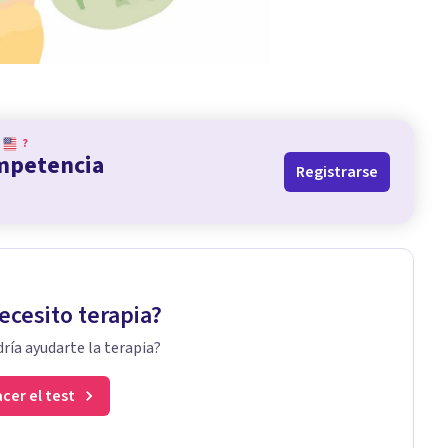
?
ompetencia
Registrarse
ecesito terapia?
ría ayudarte la terapia?
cer el test