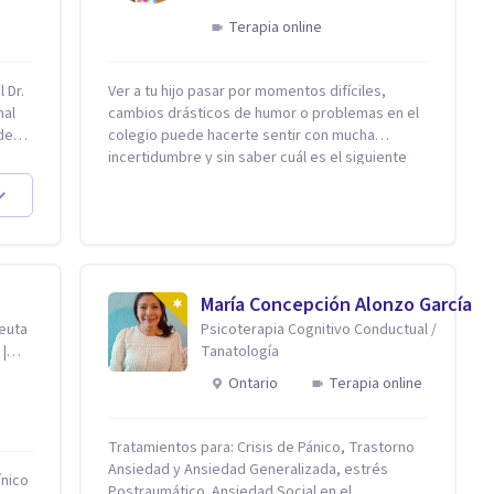
Terapia online
 Dr.
Ver a tu hijo pasar por momentos difíciles,
nal
cambios drásticos de humor o problemas en el
de
colegio puede hacerte sentir con mucha
incertidumbre y sin saber cuál es el siguiente
paso. Aquí encontrarás un espacio seguro y
te el
cálido donde tanto tú como tus hijos se sentirán
ntal.
realmente escuchados, comprendidos y
iedad
apoyados para recuperar la tranquilidad en
casa. Me especializo en guiar a familias a través
rapia
de herramientas prácticas y dinámicas
María Concepción Alonzo García
adaptadas a la edad de cada menor, dejando de
peuta
Psicoterapia Cognitivo Conductual /
lado las etiquetas y los tecnicismos. Mi forma
 |
Tanatología
es
de trabajar se centra en entender las
emociones que hay detrás del comportamiento,
Ontario
Terapia online
ayudándoles a desarrollar la confianza
necesaria para superar sus retos y
r las
fortaleciendo la comunicación entre ustedes.
Tratamientos para: Crisis de Pánico, Trastorno
Acompaño a niños y adolescentes que están
Ansiedad y Ansiedad Generalizada, estrés
ínico
lidiando con la ansiedad, la timidez, la rebeldía o
Postraumático. Ansiedad Social en el