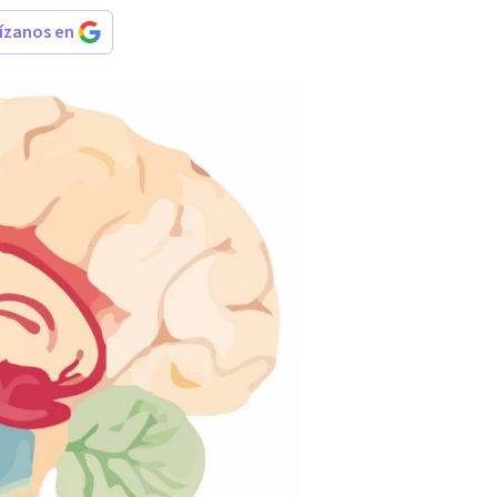
rízanos en