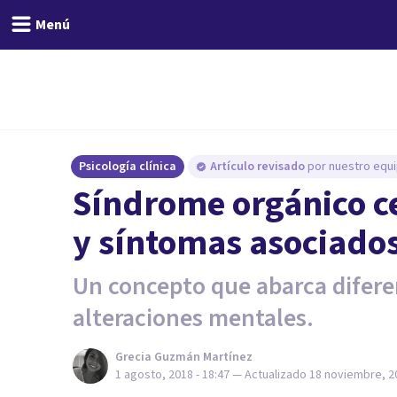
Menú
Psicología clínica
Artículo revisado
por nuestro equi
Síndrome orgánico ce
y síntomas asociado
Un concepto que abarca difere
alteraciones mentales.
Grecia Guzmán Martínez
1 agosto, 2018 - 18:47
— Actualizado
18 noviembre, 20