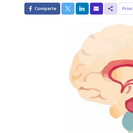
Comparte
Prio