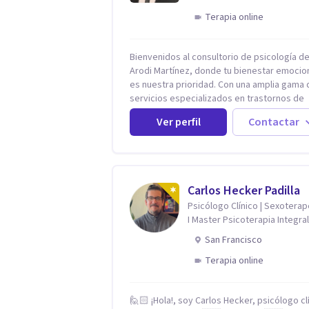
Terapia online
Bienvenidos al consultorio de psicología del
Arodi Martínez, donde tu bienestar emocio
es nuestra prioridad. Con una amplia gama 
servicios especializados en trastornos de
ansiedad, depresión y otros trastornos
Ver perfil
Contactar
emocionales, estamos dedicados a ofrecer
mejor tratamiento para mejorar tu salud me
En nuestro consultorio, ofrecemos una var
de terapias y tratamientos diseñados para
satisfacer tus necesidades específicas: Te
Carlos Hecker Padilla
para Trastornos de Ansiedad y Depresión:
Psicólogo Clínico | Sexotera
Somos expertos en el tratamiento de la
I Master Psicoterapia Integral
ansiedad y la depresión, utilizando enfoqu
Terapeuta de Pareja
basados en evidencia para ayudarte a
San Francisco
recuperar tu bienestar emocional. Terapia
Terapia online
Individual, de Pareja y Familiar: Trabajamos
contigo y tus seres queridos para fortalece
relaciones y mejorar la dinámica familiar.
🙋🏻 ¡Hola!, soy Carlos Hecker, psicólogo cl
Evaluaciones Psicológicas y Terapias