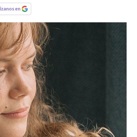
rízanos en