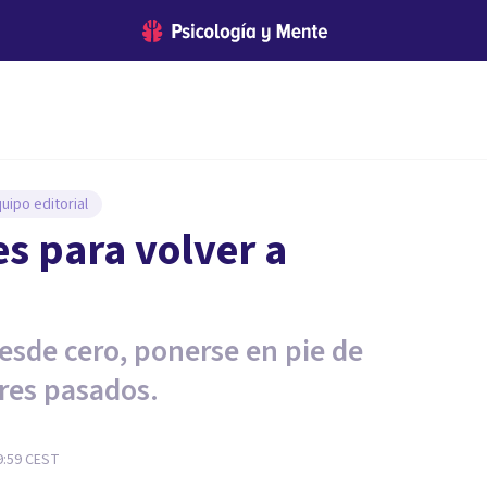
uipo editorial
es para volver a
esde cero, ponerse en pie de
res pasados.
9:59
CEST