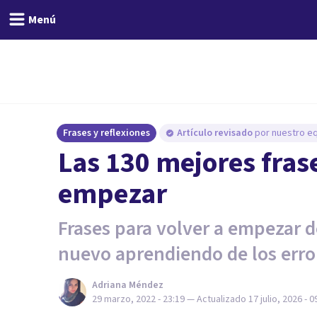
Menú
Frases y reflexiones
Artículo revisado
por nuestro eq
Las 130 mejores fras
empezar
Frases para volver a empezar d
nuevo aprendiendo de los erro
Adriana Méndez
29 marzo, 2022 - 23:19
— Actualizado
17 julio, 2026 - 0