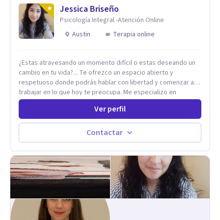
Jessica Briseño
Psicología Integral -Atención Online
Austin
Terapia online
¿Estas atravesando un momento difícil o estas deseando un
cambio en tu vida?... Te ofrezco un espacio abierto y
respetuoso donde podrás hablar con libertad y comenzar a
trabajar en lo que hoy te preocupa. Me especializo en
Trastornos de Ansiedad y a lo largo de mi experiencia
Ver perfil
profesional he acompañado a muchas Familias y Parejas con
distintas problemáticas como el manejo del estrés,
Autoestima, Gestión de la Ira, Depresión, Retos en la Crianza,
Contactar
Codependencia, Celos, entre otros. Cuento con más de 12
años de experiencia en el área de la Salud mental y he
trabajado en distintos contextos clínicos con niños,
Adolescentes y Adultos