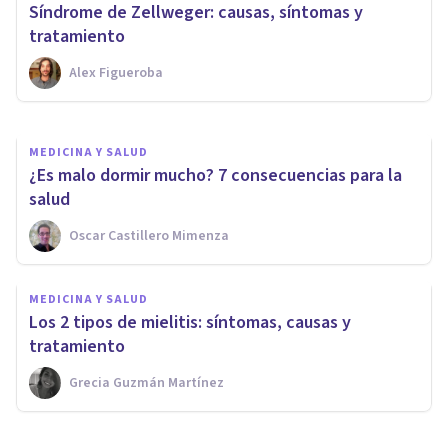
Estado vegetativo: síntomas,
Síndrome de Zellweger: causas, síntomas y
causas y tratamiento
tratamiento
Alex Figueroba
Andrés Carrillo
MEDICINA Y SALUD
¿Es malo dormir mucho? 7 consecuencias para la
salud
Oscar Castillero Mimenza
MEDICINA Y SALUD
Los 2 tipos de mielitis: síntomas, causas y
tratamiento
Grecia Guzmán Martínez