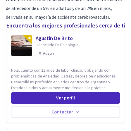
de alrededor de un 5% en adultos y de un 2% en niños,
derivada en su mayoría de accidente cerebrovascular.
Encuentra los mejores profesionales cerca de ti
Agustin De Brito
Licenciado En Psicología
Austin
Hola, cuento con 21 años de labor clínico, trabajando con
problemáticas de Ansiedad, Estrés, depresión y adicciones.
Desarrollé mi profesión en varios centros de Argentina y
Estados Unidos y actualmente me dedico a la práctica
privada. Utilizo terapias cognitivas conductuales basadas en
Ver perfil
evidencia científica con comprobados resultados. Los
objetivos terapéuticos están centrados en brindar
herramientas concretas para el cambio, que permitan
Contactar
desarrollar nuevas habilidades y estrategias basadas en la
salud y calidad de vida.