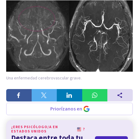
Una enfermedad cerebrovascular grave.
Priorízanos en
¿ERES PSICÓLOGO/A EN
?
ESTADOS UNIDOS
Destaca entre toda tu