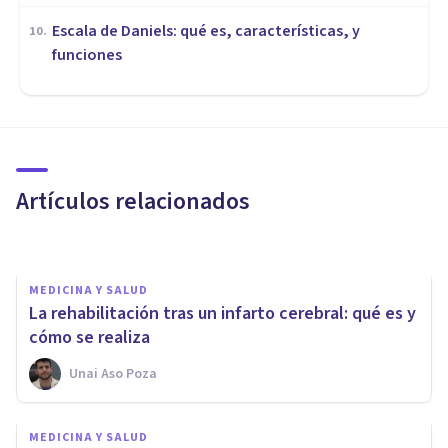
Escala de Daniels: qué es, características, y
10
.
funciones
MEDICINA Y SALUD
Craneosinostosis: tipos, causas
y tratamiento
Artículos relacionados
Oscar Castillero Mimenza
MEDICINA Y SALUD
La rehabilitación tras un infarto cerebral: qué es y
cómo se realiza
Unai Aso Poza
MEDICINA Y SALUD
MEDICINA Y SALUD