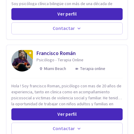
Soy psicóloga clínica bilingüe con más de una década de
experiencia. He dictado conferencias, escrito artículos y
Ver perfil
ejercido como profesora universitaria. Un dato curioso: he
vivido en varios países y conozco de primera mano lo que
significa ser migrante, adaptarse a los cambios y empezar de
Contactar
nuevo.
Francisco Román
Psicólogo - Terapia Online
Miami Beach
Terapia online
Hola ! Soy francisco Roman, psicólogo con mas de 20 años de
experiencia, tanto en clinica como en acompañamiento
psicosocial a victimas de violencia social y familiar. He tenido
la oportunidad de trabajar con niños adultos y familias en
todos los espacios y esto me ha dado un una variedad de
Ver perfil
aprendizajes que ahora pongo a tu disposicion. En la
actualidad puedo atenderte de manera presencial y/o virtual,
de lunes a sabado. el costo de cada sesión lo acordamos en
Contactar
el primer contacto