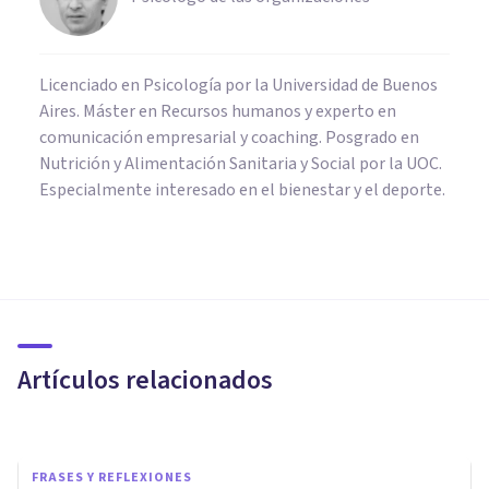
Licenciado en Psicología por la Universidad de Buenos
Aires. Máster en Recursos humanos y experto en
comunicación empresarial y coaching. Posgrado en
Nutrición y Alimentación Sanitaria y Social por la UOC.
Especialmente interesado en el bienestar y el deporte.
FRASES Y REFLEXIONES
27 frases y reflexiones de
Hermann Hesse
Artículos relacionados
Bertrand Regader
FRASES Y REFLEXIONES