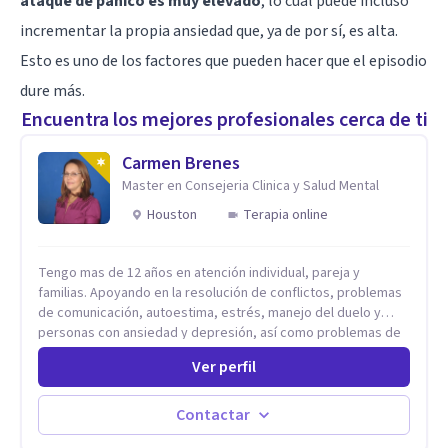
ataque de pánico es muy elevado
, lo cual puede incluso
incrementar la propia ansiedad que, ya de por sí, es alta.
Esto es uno de los factores que pueden hacer que el episodio
dure más.
Encuentra los mejores profesionales cerca de ti
Carmen Brenes
Master en Consejeria Clinica y Salud Mental
Houston
Terapia online
Tengo mas de 12 años en atención individual, pareja y
familias. Apoyando en la resolución de conflictos, problemas
de comunicación, autoestima, estrés, manejo del duelo y
personas con ansiedad y depresión, así como problemas de
conducta y comportamiento. Desarrollo de personas
Ver perfil
maximizando su potencial y elevando su desempeño.
Estableciendo metas a corto y largo plazo, es vital para la
vida de cada uno tener su propia vision.
Contactar