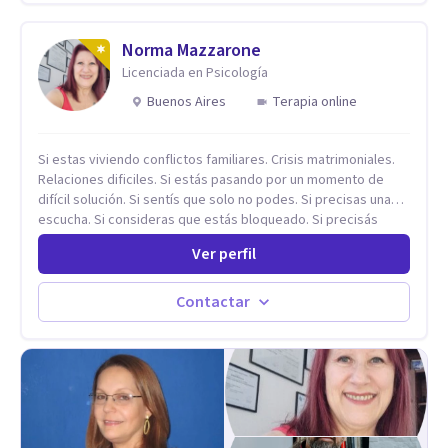
Norma Mazzarone
Licenciada en Psicología
Buenos Aires
Terapia online
Si estas viviendo conflictos familiares. Crisis matrimoniales.
Relaciones dificiles. Si estás pasando por un momento de
difícil solución. Si sentís que solo no podes. Si precisas una
escucha. Si consideras que estás bloqueado. Si precisás
comprensión. Si no logras definir proyectos, objetivos,
Ver perfil
sueños, deseos. Si pensás que lo que te pasa no es tan
grave, pero podría ayudar. Si estás en adicciones y tu
intención es hacer algo con lo que te está pasando. No dudes
Contactar
en comunicarte a fin de comenzar a resolver la situación que
está generando esa angustia.