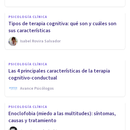
PSICOLOGÍA CLÍNICA
Los 4 tipos de Terapia
PSICOLOGÍA CLÍNICA
Contextual: qué son y en qué
Tipos de terapia cognitiva: qué son y cuáles son
se basan
sus características
Isabel Rovira Salvador
Isabel Rovira Salvador
PSICOLOGÍA CLÍNICA
Las 4 principales características de la terapia
cognitivo-conductual
Avance Psicólogos
PSICOLOGÍA CLÍNICA
​Enoclofobia (miedo a las multitudes): síntomas,
causas y tratamiento