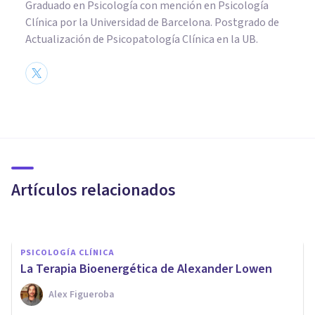
Graduado en Psicología con mención en Psicología
Clínica por la Universidad de Barcelona. Postgrado de
Actualización de Psicopatología Clínica en la UB.
PSICOLOGÍA CLÍNICA
La Terapia Racional Emotiva y
lo que dice sobre tus creencias
irracionales
Artículos relacionados
Cristian Mantilla Simón
PSICOLOGÍA CLÍNICA
La Terapia Bioenergética de Alexander Lowen
Alex Figueroba