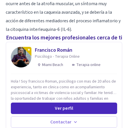
ocurre antes de la atrofia muscular, un síntoma muy
característico en la caquexia avanzada, y se debería a la
acción de diferentes mediadores del proceso inflamatorio y
la citoquina interleuquina-6 (IL-6).
Encuentra los mejores profesionales cerca de ti
Francisco Román
Psicólogo - Terapia Online
Miami Beach
Terapia online
Hola ! Soy francisco Roman, psicólogo con mas de 20 años de
experiencia, tanto en clinica como en acompañamiento
psicosocial a victimas de violencia social y familiar. He tenido
la oportunidad de trabajar con niños adultos y familias en
todos los espacios y esto me ha dado un una variedad de
Ver perfil
aprendizajes que ahora pongo a tu disposicion. En la
actualidad puedo atenderte de manera presencial y/o virtual,
de lunes a sabado. el costo de cada sesión lo acordamos en
Contactar
el primer contacto