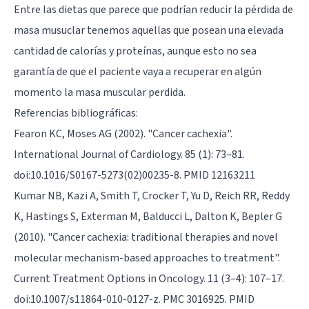
Entre las dietas que parece que podrían reducir la pérdida de
masa musuclar tenemos aquellas que posean una elevada
cantidad de calorías y proteínas, aunque esto no sea
garantía de que el paciente vaya a recuperar en algún
momento la masa muscular perdida.
Referencias bibliográficas:
Fearon KC, Moses AG (2002). "Cancer cachexia".
International Journal of Cardiology. 85 (1): 73–81.
doi:10.1016/S0167-5273(02)00235-8. PMID 12163211
Kumar NB, Kazi A, Smith T, Crocker T, Yu D, Reich RR, Reddy
K, Hastings S, Exterman M, Balducci L, Dalton K, Bepler G
(2010). "Cancer cachexia: traditional therapies and novel
molecular mechanism-based approaches to treatment".
Current Treatment Options in Oncology. 11 (3–4): 107–17.
doi:10.1007/s11864-010-0127-z. PMC 3016925. PMID