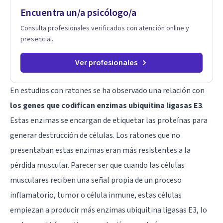
timidez, la rebeldía o dificultades escolares, así como a
Encuentra un/a psicólogo/a
padres que buscan orientación y pautas claras para educar
sin perder la paciencia ni el control. Si estás listo para dar el
Consulta profesionales verificados con atención online y
primer paso hacia una convivencia familiar más armoniosa,
presencial.
agenda tu sesión y empecemos a trabajar juntos.
Ver profesionales
En estudios con ratones se ha observado una relación con
los genes que codifican enzimas ubiquitina ligasas E3
.
Estas enzimas se encargan de etiquetar las proteínas para
generar destrucción de células. Los ratones que no
presentaban estas enzimas eran más resistentes a la
pérdida muscular. Parecer ser que cuando las células
musculares reciben una señal propia de un proceso
inflamatorio, tumor o célula inmune, estas células
empiezan a producir más enzimas ubiquitina ligasas E3, lo