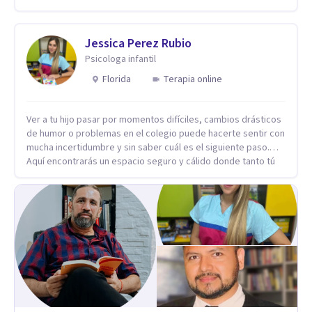
Jessica Perez Rubio
Psicologa infantil
Florida
Terapia online
Ver a tu hijo pasar por momentos difíciles, cambios drásticos
de humor o problemas en el colegio puede hacerte sentir con
mucha incertidumbre y sin saber cuál es el siguiente paso.
Aquí encontrarás un espacio seguro y cálido donde tanto tú
como tus hijos se sentirán realmente escuchados,
comprendidos y apoyados para recuperar la tranquilidad en
casa. Me especializo en guiar a familias a través de
herramientas prácticas y dinámicas adaptadas a la edad de
cada menor, dejando de lado las etiquetas y los tecnicismos.
Mi forma de trabajar se centra en entender las emociones
que hay detrás del comportamiento, ayudándoles a
desarrollar la confianza necesaria para superar sus retos y
fortaleciendo la comunicación entre ustedes. Acompaño a
niños y adolescentes que están lidiando con la ansiedad, la