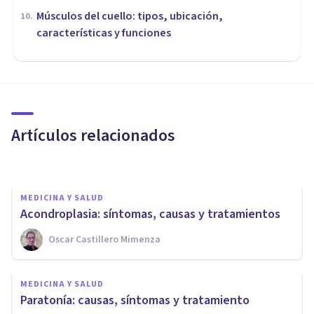
Músculos del cuello: tipos, ubicación,
10
.
características y funciones
MEDICINA Y SALUD
Adinamia: características y
causas de este trastorno del
movimiento
Artículos relacionados
Luis Martínez-Casasola Hernández
MEDICINA Y SALUD
Acondroplasia: síntomas, causas y tratamientos
Oscar Castillero Mimenza
MEDICINA Y SALUD
¿Cómo quitar el sarro de los
MEDICINA Y SALUD
dientes? 5 consejos
Paratonía: causas, síntomas y tratamiento