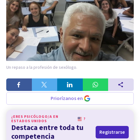
Un repaso a la profesión de sexólogo.
Priorízanos en
¿ERES PSICÓLOGO/A EN
?
ESTADOS UNIDOS
Destaca entre toda tu
Registrarse
competencia