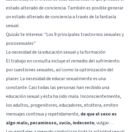
estado alterado de conciencia. También es posible generar
un estado alterado de conciencia a través de la fantasía
sexual.
Quizás te interese: "
Los 9 principales trastornos sexuales y
psicosexuales
"
La necesidad de la educación sexual y la formación
El trabajo en consulta incluye el remedio del sufrimiento
por cuestiones sexuales, así como la optimización del
placer. La necesidad de educar sexualmente es una
constante. Casi todas las personas han recibido una
educación sexual y ésta ha sido mala. Inconscientemente,
los adultos, progenitores, educadores, etcétera, emiten
mensajes continua y repetidamente,
de que el sexo es
algo malo, pecaminoso, sucio, indecente
, vulgar…
Los genitales a menudo simbolizan toda la actividad sexual