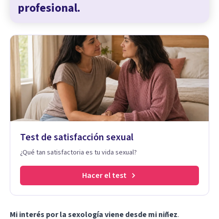
profesional.
Test de satisfacción sexual
¿Qué tan satisfactoria es tu vida sexual?
Hacer el test
Mi interés por la sexología viene desde mi niñez
.