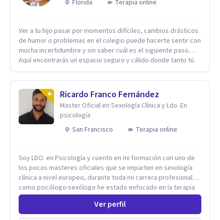
Florida
Terapia online
Ver a tu hijo pasar por momentos difíciles, cambios drásticos
de humor o problemas en el colegio puede hacerte sentir con
mucha incertidumbre y sin saber cuál es el siguiente paso.
Aquí encontrarás un espacio seguro y cálido donde tanto tú
como tus hijos se sentirán realmente escuchados,
comprendidos y apoyados para recuperar la tranquilidad en
casa. Me especializo en guiar a familias a través de
Ricardo Franco Fernández
herramientas prácticas y dinámicas adaptadas a la edad de
Master Oficial en Sexología Clínica y Ldo. En
cada menor, dejando de lado las etiquetas y los tecnicismos.
psicología
Mi forma de trabajar se centra en entender las emociones
que hay detrás del comportamiento, ayudándoles a
San Francisco
Terapia online
desarrollar la confianza necesaria para superar sus retos y
fortaleciendo la comunicación entre ustedes. Acompaño a
Soy LDO. en Psicología y cuento en mi formación con uno de
niños y adolescentes que están lidiando con la ansiedad, la
los pocos masteres oficiales que se imparten en sexología
timidez, la rebeldía o dificultades escolares, así como a
clínica a nivel europeo, durante toda mi carrera profesional
padres que buscan orientación y pautas claras para educar
como psicólogo-sexólogo he estado enfocado en la terapia
sin perder la paciencia ni el control. Si estás listo para dar el
sexual desde una perspectiva multidisciplinar BIO-PSICO-
primer paso hacia una convivencia familiar más armoniosa,
Ver perfil
SOCIAL ya que aunque las bases de mi trabajo son
agenda tu sesión y empecemos a trabajar juntos.
psicológicas, si no se tienen en consideración otros factores