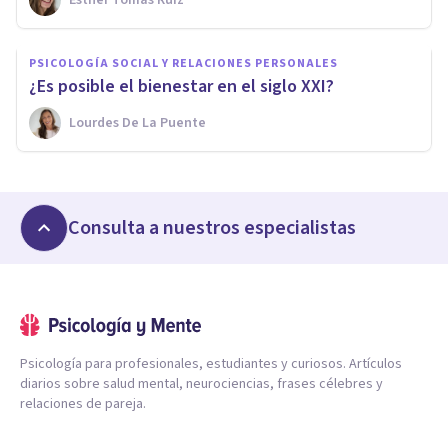
Esther Tomás Ruiz
PSICOLOGÍA SOCIAL Y RELACIONES PERSONALES
¿Es posible el bienestar en el siglo XXI?
Lourdes De La Puente
Consulta a nuestros especialistas
Psicología para profesionales, estudiantes y curiosos. Artículos
diarios sobre salud mental, neurociencias, frases célebres y
relaciones de pareja.