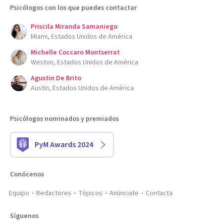
Psicólogos con los que puedes contactar
Priscila Miranda Samaniego
Miami, Estados Unidos de América
Michelle Coccaro Montserrat
Weston, Estados Unidos de América
Agustin De Brito
Austin, Estados Unidos de América
Psicólogos nominados y premiados
PyM Awards 2024
Conócenos
Equipo
Redactores
Tópicos
Anúnciate
Contacta
Síguenos