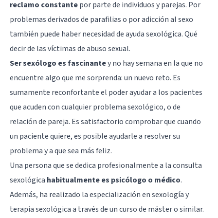
reclamo constante
por parte de individuos y parejas. Por
problemas derivados de parafilias o por adicción al sexo
también puede haber necesidad de ayuda sexológica. Qué
decir de las víctimas de abuso sexual.
Ser sexólogo es fascinante
y no hay semana en la que no
encuentre algo que me sorprenda: un nuevo reto. Es
sumamente reconfortante el poder ayudar a los pacientes
que acuden con cualquier problema sexológico, o de
relación de pareja. Es satisfactorio comprobar que cuando
un paciente quiere, es posible ayudarle a resolver su
problema y a que sea más feliz.
Una persona que se dedica profesionalmente a la consulta
sexológica
habitualmente es psicólogo o médico
.
Además, ha realizado la especialización en sexología y
terapia sexológica a través de un curso de máster o similar.