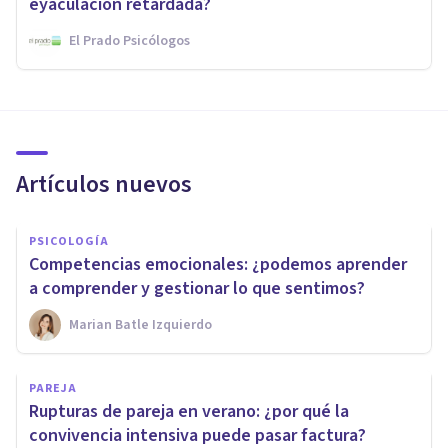
eyaculación retardada?
El Prado Psicólogos
Artículos nuevos
PSICOLOGÍA
Competencias emocionales: ¿podemos aprender
a comprender y gestionar lo que sentimos?
Marian Batle Izquierdo
PAREJA
Rupturas de pareja en verano: ¿por qué la
convivencia intensiva puede pasar factura?