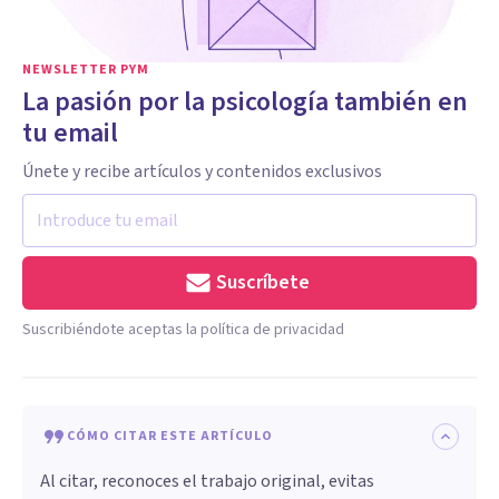
NEWSLETTER PYM
La pasión por la psicología también en
tu email
Únete y recibe artículos y contenidos exclusivos
Suscríbete
Suscribiéndote aceptas la política de privacidad
CÓMO CITAR ESTE ARTÍCULO
Al citar, reconoces el trabajo original, evitas