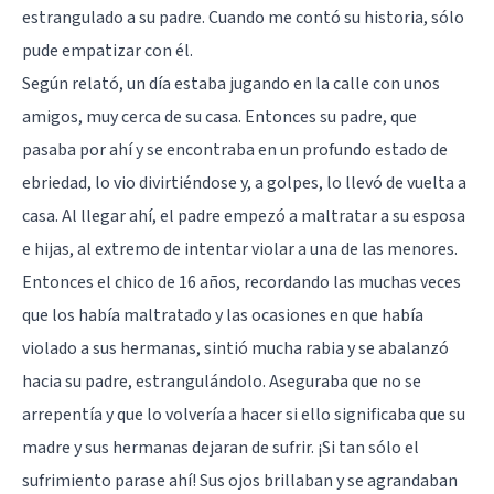
estrangulado a su padre. Cuando me contó su historia, sólo
pude empatizar con él.
Según relató, un día estaba jugando en la calle con unos
amigos, muy cerca de su casa. Entonces su padre, que
pasaba por ahí y se encontraba en un profundo estado de
ebriedad, lo vio divirtiéndose y, a golpes, lo llevó de vuelta a
casa. Al llegar ahí, el padre empezó a maltratar a su esposa
e hijas, al extremo de intentar violar a una de las menores.
Entonces el chico de 16 años, recordando las muchas veces
que los había maltratado y las ocasiones en que había
violado a sus hermanas, sintió mucha rabia y se abalanzó
hacia su padre, estrangulándolo. Aseguraba que no se
arrepentía y que lo volvería a hacer si ello significaba que su
madre y sus hermanas dejaran de sufrir. ¡Si tan sólo el
sufrimiento parase ahí! Sus ojos brillaban y se agrandaban