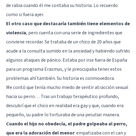
de rabia cuando él me contaba su historia. Lo recuerdo
como si fuera ayer.
El otro caso que destacaría también tiene elementos de
violencia
, pero cuenta con una serie de ingredientes que
conviene recordar. Se trataba de un chico de 20 años que
acude a la consulta sumido en la ansiedad y habiendo sufrido
algunos ataques de pánico. Estaba por irse fuera de España
para un programa Erasmus, y le preocupaba tener estos
problemas ahí también. Su historia es conmovedora.
Me contó que tenía mucho miedo de sentir atracción sexual
hacia su perro… Tras un trabajo terapéutico profundo,
descubrí que el chico en realidad era gay y que, cuando era
pequeño, su padre lo torturaba de una peculiar manera.
Cuando el hijo no obedecía, el padre golpeaba al perro,
que era la adoración del menor
: empatizaba con el can y