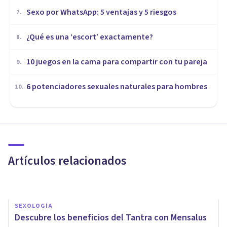
Sexo por WhatsApp: 5 ventajas y 5 riesgos
7
.
¿Qué es una ‘escort’ exactamente?
8
.
10 juegos en la cama para compartir con tu pareja
9
.
​6 potenciadores sexuales naturales para hombres
10
.
SEXOLOGÍA
​¿Tener mucho sexo hace a las
parejas más felices?
Artículos relacionados
Juan Armando Corbin
SEXOLOGÍA
Descubre los beneficios del Tantra con Mensalus