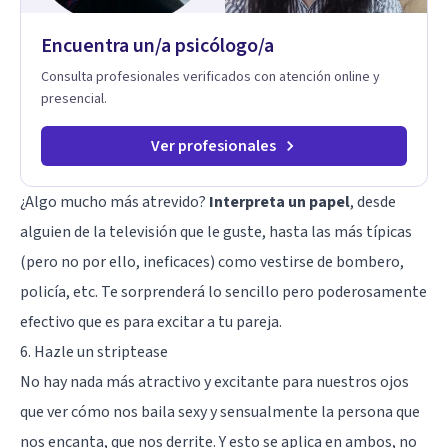
Tratamiento de Traumas y Trastornos de Estrés
Postraumático: Ofrecemos apoyo psicológico para ayudarte
Encuentra un/a psicólogo/a
a superar experiencias traumáticas y mejorar tu calidad de
vida. Tratamiento de Adicciones.
Consulta profesionales verificados con atención online y
presencial.
Ver profesionales
¿Algo mucho más atrevido?
Interpreta un papel
, desde
alguien de la televisión que le guste, hasta las más típicas
(pero no por ello, ineficaces) como vestirse de bombero,
policía, etc. Te sorprenderá lo sencillo pero poderosamente
efectivo que es para excitar a tu pareja.
6. Hazle un striptease
No hay nada más atractivo y excitante para nuestros ojos
que ver cómo nos baila sexy y sensualmente la persona que
nos encanta, que nos derrite. Y esto se aplica en ambos, no