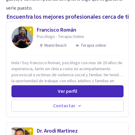
verle puesto.
Encuentra los mejores profesionales cerca de ti
Francisco Román
Psicólogo - Terapia Online
Miami Beach
Terapia online
Hola ! Soy francisco Roman, psicólogo con mas de 20 años de
experiencia, tanto en clinica como en acompañamiento
psicosocial a victimas de violencia social y familiar. He tenido
la oportunidad de trabajar con niños adultos y familias en
todos los espacios y esto me ha dado un una variedad de
Ver perfil
aprendizajes que ahora pongo a tu disposicion. En la
actualidad puedo atenderte de manera presencial y/o virtual,
de lunes a sabado. el costo de cada sesión lo acordamos en
Contactar
el primer contacto
Dr. Arodi Martinez