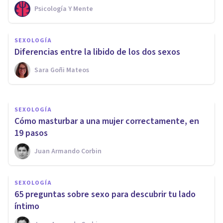
Psicología Y Mente
SEXOLOGÍA
Cómo masturbar a un hombre
SEXOLOGÍA
correctamente, en 14 claves
Diferencias entre la libido de los dos sexos
Sara Goñi Mateos
Juan Armando Corbin
SEXOLOGÍA
Cómo masturbar a una mujer correctamente, en
19 pasos
Juan Armando Corbin
SEXOLOGÍA
65 preguntas sobre sexo para descubrir tu lado
íntimo