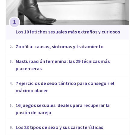
1
​Los 10 fetiches sexuales más extraños y curiosos
Zoofilia: causas, síntomas y tratamiento
2
.
Masturbación femenina: las 29 técnicas más
3
.
placenteras
7 ejercicios de sexo tántrico para conseguir el
4
.
máximo placer
16 juegos sexuales ideales para recuperar la
5
.
pasión de pareja
Los 23 tipos de sexo y sus características
6
.