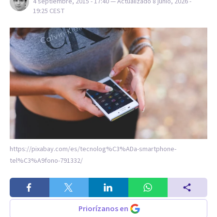
4 septiembre, 2015 - 17:40
— Actualizado
8 junio, 2026 -
19:25
CEST
https://pixabay.com/es/tecnolog%C3%ADa-smartphone-
tel%C3%A9fono-791332/
Priorízanos en