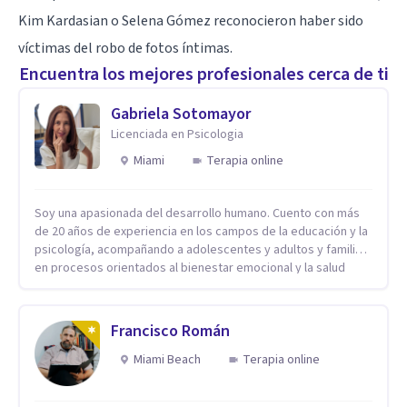
Kim Kardasian o Selena Gómez reconocieron haber sido
víctimas del robo de fotos íntimas.
Encuentra los mejores profesionales cerca de ti
Gabriela Sotomayor
Licenciada en Psicologia
Miami
Terapia online
Soy una apasionada del desarrollo humano. Cuento con más
de 20 años de experiencia en los campos de la educación y la
psicología, acompañando a adolescentes y adultos y familias
en procesos orientados al bienestar emocional y la salud
mental. Mi visión es contribuir, a través de mi trabajo, a que
las personas accedan a una vida más digna, plena y con
sentido. Considero que esto es posible cuando
Francisco Román
desarrollamos una mayor conciencia de nuestro mundo
interior y de la manera en que nuestras experiencias influyen
Miami Beach
Terapia online
en nuestra forma de sentir, pensar y relacionarnos. Mi misión
es ofrecer un espacio de acompañamiento en salud mental