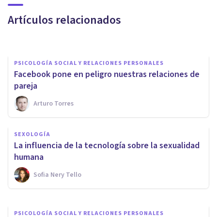
y 5 riesgos
Artículos relacionados
Juan Armando Corbin
PSICOLOGÍA SOCIAL Y RELACIONES PERSONALES
Facebook pone en peligro nuestras relaciones de
pareja
Arturo Torres
PAREJA
SEXOLOGÍA
Infidelidad digital: un nuevo
La influencia de la tecnología sobre la sexualidad
foco de conflictos de pareja
humana
Sofia Nery Tello
Arturo Torres
PSICOLOGÍA SOCIAL Y RELACIONES PERSONALES