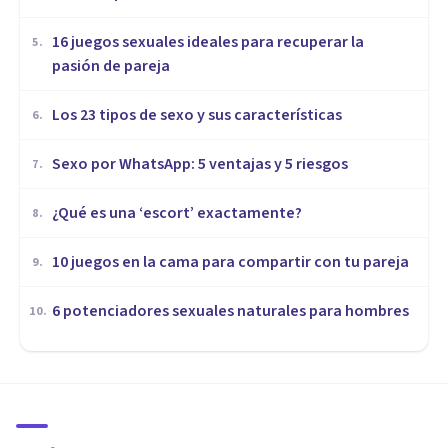
16 juegos sexuales ideales para recuperar la
5
.
pasión de pareja
Los 23 tipos de sexo y sus características
6
.
Sexo por WhatsApp: 5 ventajas y 5 riesgos
7
.
¿Qué es una ‘escort’ exactamente?
8
.
10 juegos en la cama para compartir con tu pareja
9
.
​6 potenciadores sexuales naturales para hombres
10
.
SEXOLOGÍA
¿En qué consiste el
tratamiento para la
eyaculación retardada?