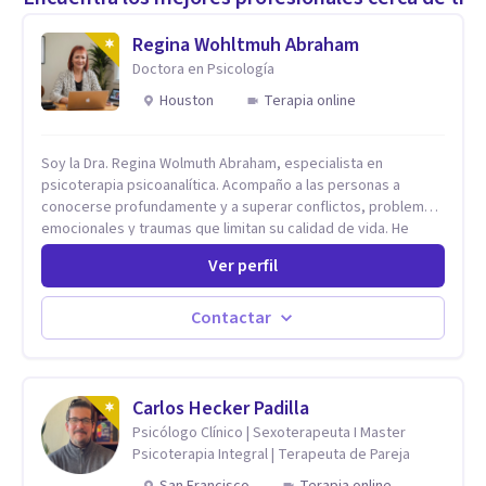
Regina Wohltmuh Abraham
Doctora en Psicología
Houston
Terapia online
Soy la Dra. Regina Wolmuth Abraham, especialista en
psicoterapia psicoanalítica. Acompaño a las personas a
conocerse profundamente y a superar conflictos, problemas
emocionales y traumas que limitan su calidad de vida. He
trabajado en reconocidas instituciones como el Hospital
Ver perfil
Psiquiátrico San Rafael, Instituto Psiquiátrico MENDAO, San
Bernardino, Hospital Psiquiátrico Infantil y el Centro de
Integración Juvenil. Además, tuve el privilegio de colaborar
Contactar
en comunidades como Olivar del Conde y Xochimilco, lo que
me permitió conocer diversas realidades y necesidades.
Carlos Hecker Padilla
Psicólogo Clínico | Sexoterapeuta I Master
Psicoterapia Integral | Terapeuta de Pareja
San Francisco
Terapia online