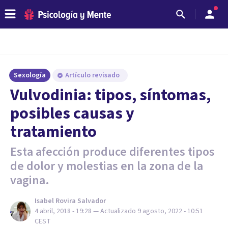
Sexología
Artículo revisado
Vulvodinia: tipos, síntomas,
posibles causas y
tratamiento
Esta afección produce diferentes tipos
de dolor y molestias en la zona de la
vagina.
Isabel Rovira Salvador
4 abril, 2018 - 19:28
— Actualizado
9 agosto, 2022 - 10:51
CEST