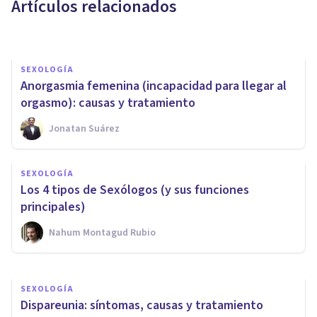
Artículos relacionados
El Prado Psicólogos
SEXOLOGÍA
Anorgasmia femenina (incapacidad para llegar al
orgasmo): causas y tratamiento
Jonatan Suárez
SEXOLOGÍA
SEXOLOGÍA
​Vaginismo: causas, síntomas y
Los 4 tipos de Sexólogos (y sus funciones
posibles soluciones
principales)
Nahum Montagud Rubio
Oscar Castillero Mimenza
SEXOLOGÍA
Dispareunia: síntomas, causas y tratamiento