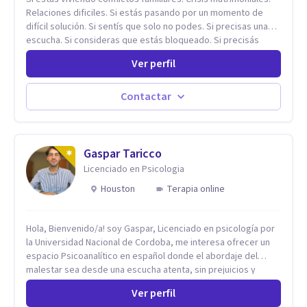
Relaciones dificiles. Si estás pasando por un momento de
difícil solución. Si sentís que solo no podes. Si precisas una
escucha. Si consideras que estás bloqueado. Si precisás
comprensión. Si no logras definir proyectos, objetivos,
Ver perfil
sueños, deseos. Si pensás que lo que te pasa no es tan
grave, pero podría ayudar. Si estás en adicciones y tu
intención es hacer algo con lo que te está pasando. No dudes
Contactar
en comunicarte a fin de comenzar a resolver la situación que
está generando esa angustia.
Gaspar Taricco
Licenciado en Psicologia
Houston
Terapia online
Hola, Bienvenido/a! soy Gaspar, Licenciado en psicología por
la Universidad Nacional de Cordoba, me interesa ofrecer un
espacio Psicoanalítico en español donde el abordaje del
malestar sea desde una escucha atenta, sin prejuicios y
rescatando lo singular de cada caso, sin caer en etiquetas.
Ver perfil
Considero que todas las personas en algún momento pueden