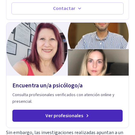
sufrir y cada una por cuestiones particulares, es en mi
espacio donde se le dará un lugar a esas cuestiones
Contactar
singulares de cada uno, para luego generar cambios. Soy una
persona en constante formación, actualmente curso
seminarios, una especialización en psicoanálisis y también
investigo. Siempre en la búsqueda de ser un mejor
profesional.
Encuentra un/a psicólogo/a
Consulta profesionales verificados con atención online y
presencial.
Ver profesionales
Sin embargo, las investigaciones realizadas apuntan a un