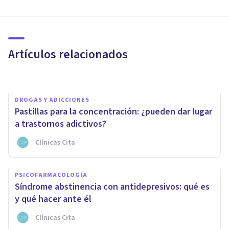
PSICOLOGÍA CLÍNICA
Fuga disociativa: síntomas,
tipos, causas y tratamiento
Artículos relacionados
Oscar Castillero Mimenza
DROGAS Y ADICCIONES
Pastillas para la concentración: ¿pueden dar lugar
a trastornos adictivos?
Clínicas Cita
PSICOLOGÍA CLÍNICA
¿Qué es el trauma y qué
PSICOFARMACOLOGÍA
técnica es la más eficaz para
Síndrome abstinencia con antidepresivos: qué es
sanarlo?
y qué hacer ante él
Clínicas Cita
Isaac Díaz Oliván