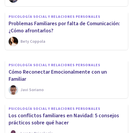
PSICOLOGÍA SOCIAL Y RELACIONES PERSONALES
¿Cómo afrontar las
PSICOLOGÍA SOCIAL Y RELACIONES PERSONALES
expectativas que mi familia ha
Problemas Familiares por falta de Comunicación:
puesto en mí?
¿Cómo afrontarlos?
Bety Coppola
Javi Soriano
PSICOLOGÍA SOCIAL Y RELACIONES PERSONALES
Cómo Reconectar Emocionalmente con un
Familiar
Javi Soriano
PSICOLOGÍA SOCIAL Y RELACIONES PERSONALES
Los conflictos familiares en Navidad: 5 consejos
prácticos sobre qué hacer