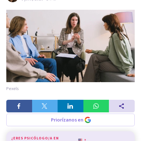
Pexels
Priorízanos en
¿ERES PSICÓLOGO/A EN
?