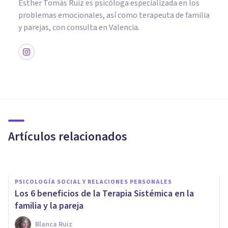
Esther Tomás Ruiz es psicóloga especializada en los
problemas emocionales, así como terapeuta de familia
y parejas, con consulta en Valencia.
PSICOLOGÍA SOCIAL Y RELACIONES PERSONALES
Las 9 claves psicológicas para
gestionar los problemas
familiares
Artículos relacionados
Avance Psicólogos
PSICOLOGÍA SOCIAL Y RELACIONES PERSONALES
Los 6 beneficios de la Terapia Sistémica en la
familia y la pareja
Blanca Ruiz