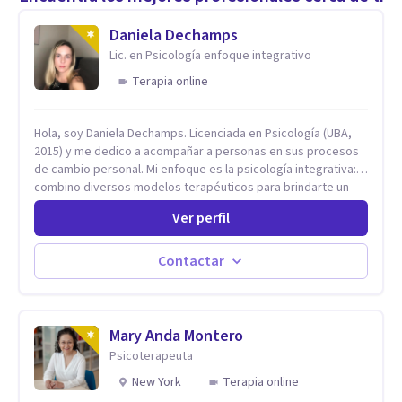
Daniela Dechamps
Lic. en Psicología enfoque integrativo
Terapia online
Hola, soy Daniela Dechamps. Licenciada en Psicología (UBA,
2015) y me dedico a acompañar a personas en sus procesos
de cambio personal. Mi enfoque es la psicología integrativa:
combino diversos modelos terapéuticos para brindarte un
espacio humano, seguro y libre de juicios, donde construimos
Ver perfil
juntas las herramientas prácticas que necesitas para tu
bienestar en el día a día. Aunque mi formación inicial es en
Terapia Cognitiva, he incorporado enfoques como el
Contactar
Mindfulness y la Terapia de Aceptación y Compromiso (ACT),
adaptando el tratamiento a tus necesidades particulares. Mi
trayectoria es internacional (Argentina, Estados Unidos,
Europa y Asia). Además, colaboré como psicóloga en
Mary Anda Montero
Televisión Canaria, conectando con la realidad de las islas.
Psicoterapeuta
Mis servicios son 100% online y accesibles. Si buscas un
New York
Terapia online
espacio de escucha profesional y orientado a resultados,