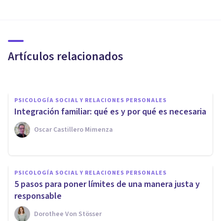
PSICOLOGÍA SOCIAL Y RELACIONES PERSONALES
¿Qué es el acoso psicológico?
22 señales de alarma
Artículos relacionados
Juan Armando Corbin
PSICOLOGÍA SOCIAL Y RELACIONES PERSONALES
Integración familiar: qué es y por qué es necesaria
Oscar Castillero Mimenza
PSICOLOGÍA SOCIAL Y RELACIONES PERSONALES
PSICOLOGÍA SOCIAL Y RELACIONES PERSONALES
¿Cómo detectar el Chantaje
5 pasos para poner límites de una manera justa y
Emocional?
responsable
Dorothee Von Stösser
Tomás Santa Cecilia