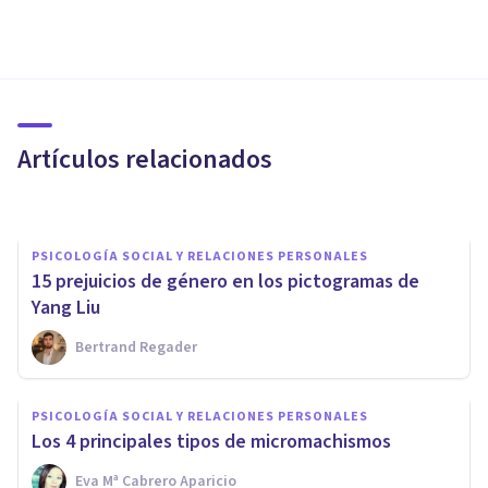
PSICOLOGÍA SOCIAL Y RELACIONES PERSONALES
Causas de la desigualdad de
género: socialización
diferencial
Artículos relacionados
Eva Mª Cabrero Aparicio
PSICOLOGÍA SOCIAL Y RELACIONES PERSONALES
15 prejuicios de género en los pictogramas de
Yang Liu
Bertrand Regader
PSICOLOGÍA SOCIAL Y RELACIONES PERSONALES
Psicología del sexismo: 5 ideas
PSICOLOGÍA SOCIAL Y RELACIONES PERSONALES
machistas que se dan en la
Los 4 principales tipos de micromachismos
actualidad
Eva Mª Cabrero Aparicio