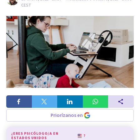
CEST
Priorízanos en
¿ERES PSICÓLOGO/A EN
?
ESTADOS UNIDOS