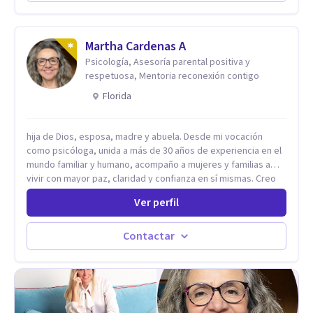
seguridad. Hago terapia de pareja y adultos con método
integrativo. Más información en: intherapy.today
Martha Cardenas A
Psicología, Asesoría parental positiva y
respetuosa, Mentoria reconexión contigo
Florida
hija de Dios, esposa, madre y abuela. Desde mi vocación
como psicóloga, unida a más de 30 años de experiencia en el
mundo familiar y humano, acompaño a mujeres y familias a
vivir con mayor paz, claridad y confianza en sí mismas. Creo
profundamente que la vida está hecha de etapas, y que cada
Ver perfil
ciclo —personal, emocional, espiritual y familiar— trae
oportunidades de crecimiento. Por eso utilizo una
combinación de psicología positiva, enfoque humanista,
Contactar
herramientas contemporáneas de bienestar mental y
espiritualidad, para que puedas recorrer tu propio camino
sintiéndote sostenida, acompañada y más segura de quién
eres. Mi misión es ayudarte a ordenar tu mundo interior, sanar
lo que aún pesa, fortalecer tu autoestima, transformar la