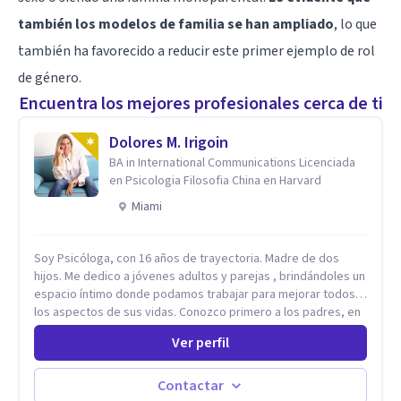
también los modelos de familia se han ampliado
, lo que
también ha favorecido a reducir este primer ejemplo de rol
de género.
Encuentra los mejores profesionales cerca de ti
Dolores M. Irigoin
BA in International Communications Licenciada
en Psicologia Filosofia China en Harvard
Miami
Soy Psicóloga, con 16 años de trayectoria. Madre de dos
hijos. Me dedico a jóvenes adultos y parejas , brindándoles un
espacio íntimo donde podamos trabajar para mejorar todos
los aspectos de sus vidas. Conozco primero a los padres, en
el caso de niños u adolescentes, para luego seguir la terapia
Ver perfil
con sus hijos, apuntalándolos en su futuro personal,
universitario y profesional, siempre conteniendo
paralelamente a los padres y brindándoles un espacio de
Contactar