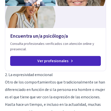
relación contigo misma y con quienes amas, y enseñarte
herramientas prácticas para navegar la vida familiar con amor,
límites sanos, serenidad y propósito. Trabajo desde una
mirada integral donde la mente, las emociones, la historia
familiar y la fe se encuentran para crear procesos
terapéuticos transformadores, cálidos y profundamente
humanos. Te acompaño a encontrar claridad, paz y propósito
Encuentra un/a psicólogo/a
en cada etapa de tu vida.
Consulta profesionales verificados con atención online y
presencial.
Ver profesionales
2. La expresividad emocional
Otro de los comportamientos que tradicionalmente se han
diferenciado en función de si la persona era hombre o mujer
es el que tiene que ver con la expresión de las emociones.
Hasta hace un tiempo, e incluso en la actualidad, muchas