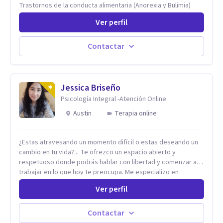
Trastornos de la conducta alimentaria (Anorexia y Bulimia)
Modificación conductas no deseadas. Impulsividad,
Ver perfil
conductas obsesivas, compulsividad. Trastorno obsesivo
compulsivo. Tratamiento Eficaz para la Depresión (AC)
Evaluación, contención e intervención en riesgo Suicida
Contactar
Conductas autolesivas en el adolescente. Problemas con el
consumo de alcohol y sustancias. Tratamiento del Estrés.
Mindfulness. Estimulación temprana, Establecimiento del
vínculo del Apego Seguro. Orientación sexual,
Jessica Briseño
Acompañamiento Tanatológico. Cuidados paliativos en
Psicología Integral -Atención Online
enfermedades crónicas.
Austin
Terapia online
¿Estas atravesando un momento difícil o estas deseando un
cambio en tu vida?... Te ofrezco un espacio abierto y
respetuoso donde podrás hablar con libertad y comenzar a
trabajar en lo que hoy te preocupa. Me especializo en
Trastornos de Ansiedad y a lo largo de mi experiencia
Ver perfil
profesional he acompañado a muchas Familias y Parejas con
distintas problemáticas como el manejo del estrés,
Autoestima, Gestión de la Ira, Depresión, Retos en la Crianza,
Contactar
Codependencia, Celos, entre otros. Cuento con más de 12