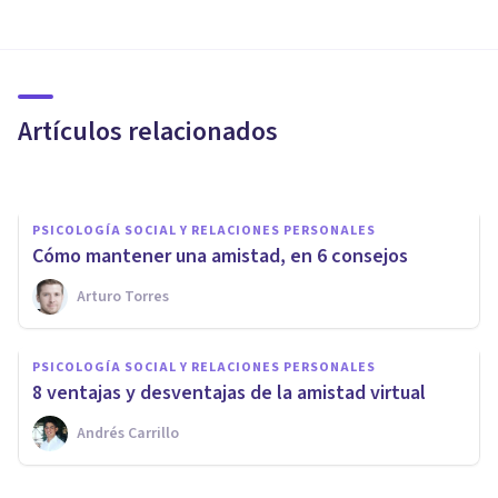
PSICOLOGÍA SOCIAL Y RELACIONES PERSONALES
Comunicación asertiva: cómo
expresarse de manera clara
Artículos relacionados
Izzat Haykal
PSICOLOGÍA SOCIAL Y RELACIONES PERSONALES
Cómo mantener una amistad, en 6 consejos
PSICOLOGÍA SOCIAL Y RELACIONES PERSONALES
Arturo Torres
¿Cómo comunicarme mejor con
el resto de personas? 6
PSICOLOGÍA SOCIAL Y RELACIONES PERSONALES
consejos útiles
8 ventajas y desventajas de la amistad virtual
Andrés Carrillo
Arturo Torres