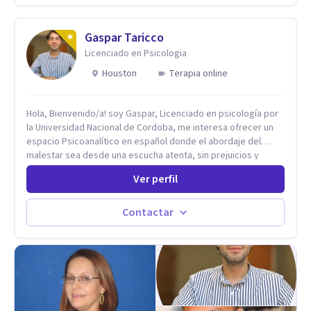
Gaspar Taricco
Licenciado en Psicologia
Houston
Terapia online
Hola, Bienvenido/a! soy Gaspar, Licenciado en psicología por
la Universidad Nacional de Cordoba, me interesa ofrecer un
espacio Psicoanalítico en español donde el abordaje del
malestar sea desde una escucha atenta, sin prejuicios y
rescatando lo singular de cada caso, sin caer en etiquetas.
Ver perfil
Considero que todas las personas en algún momento pueden
sufrir y cada una por cuestiones particulares, es en mi
espacio donde se le dará un lugar a esas cuestiones
Contactar
singulares de cada uno, para luego generar cambios. Soy una
persona en constante formación, actualmente curso
seminarios, una especialización en psicoanálisis y también
investigo. Siempre en la búsqueda de ser un mejor
profesional.