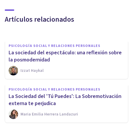
Sociedad de la información:
qué es y cómo ha evolucionado
Artículos relacionados
Grecia Guzmán Martínez
PSICOLOGÍA SOCIAL Y RELACIONES PERSONALES
La sociedad del espectáculo: una reflexión sobre
la posmodernidad
Izzat Haykal
PSICOLOGÍA SOCIAL Y RELACIONES PERSONALES
PSICOLOGÍA SOCIAL Y RELACIONES PERSONALES
Miedos en la sociedad actual:
La Sociedad del 'Tú Puedes': La Sobremotivación
¿debemos controlarlos?
externa te perjudica
Maria Emilia Herrera Landazuri
Elisabet Rodríguez Camón