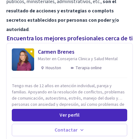
públicos, ministeriales, administrativos, etc.,
son el
resultado de acciones y estrategias o complots
secretos establecidos por personas con poder y/o
autoridad
.
Encuentra los mejores profesionales cerca de ti
Carmen Brenes
Master en Consejeria Clinica y Salud Mental
Houston
Terapia online
Tengo mas de 12 años en atención individual, pareja y
familias. Apoyando en la resolución de conflictos, problemas
de comunicación, autoestima, estrés, manejo del duelo y
personas con ansiedad y depresión, así como problemas de
conducta y comportamiento. Desarrollo de personas
Ver perfil
maximizando su potencial y elevando su desempeño.
Estableciendo metas a corto y largo plazo, es vital para la
vida de cada uno tener su propia vision.
Contactar