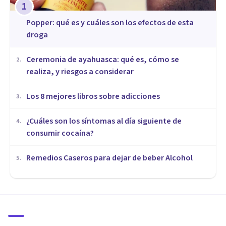
1
Popper: qué es y cuáles son los efectos de esta
droga
Ceremonia de ayahuasca: qué es, cómo se
2
.
realiza, y riesgos a considerar
Los 8 mejores libros sobre adicciones
3
.
¿Cuáles son los síntomas al día siguiente de
4
.
consumir cocaína?
Remedios Caseros para dejar de beber Alcohol
5
.
DROGAS Y ADICCIONES
Los principales efectos del
Hachís a corto y largo plazo