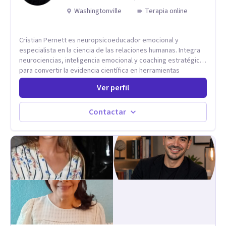
Washingtonville
Terapia online
Cristian Pernett es neuropsicoeducador emocional y
especialista en la ciencia de las relaciones humanas. Integra
neurociencias, inteligencia emocional y coaching estratégico
para convertir la evidencia científica en herramientas
prácticas que mejoran la forma en que las personas viven,
Ver perfil
aman, lideran y se comunican. Con más de 20 años de
experiencia, acompaña a personas, parejas y líderes en
procesos de desarrollo personal y profesional. Su trabajo se
Contactar
centra en la regulación emocional, las relaciones de pareja, la
comunicación efectiva y el liderazgo consciente. Su
metodología combina psicología contemporánea,
neurociencias y estrategias de cambio basadas en evidencia
para fortalecer la autoestima, desarrollar habilidades
socioemocionales y promover cambios sostenibles. Como
divulgador científico, acerca la psicología y las neurociencias
a la vida cotidiana mediante contenidos claros, rigurosos y
aplicables, con el propósito de impulsar un bienestar integral.