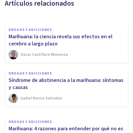
Artículos relacionados
Nahum Montagud Rubio
DROGAS Y ADICCIONES
Marihuana: la ciencia revela sus efectos en el
cerebro a largo plazo
Oscar Castillero Mimenza
DROGAS Y ADICCIONES
Así es como el LSD crea
DROGAS Y ADICCIONES
estados de sueño estando
Síndrome de abstinencia a la marihuana: síntomas
despiertos
y causas
Isabel Rovira Salvador
Arturo Torres
DROGAS Y ADICCIONES
Marihuana: 4 razones para entender por qué no es