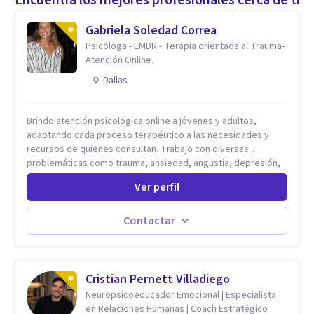
Gabriela Soledad Correa
Psicóloga - EMDR - Terapia orientada al Trauma-
Atención Online.
Dallas
Brindo atención psicológica online a jóvenes y adultos,
adaptando cada proceso terapéutico a las necesidades y
recursos de quienes consultan. Trabajo con diversas
problemáticas como trauma, ansiedad, angustia, depresión,
estrés, violencias, abuso sexual y procesos migratorios,
Ver perfil
entre otros. Ofrezco un espacio seguro, de escucha activa y
contención, comprometido con tu bienestar emocional y con
un enfoque centrado en el autoconocimiento y el aprendizaje
Contactar
mutuo. Mi manera de trabajar se enfoca principalmente en los
conflictos y malestares que emergen en el presente,
estableciendo objetivos graduales y flexibles, de acuerdo a
tu ritmo y posibilidades.
Cristian Pernett Villadiego
Neuropsicoeducador Emocional | Especialista
en Relaciones Humanas | Coach Estratégico