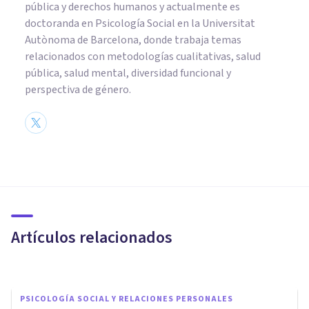
pública y derechos humanos y actualmente es
doctoranda en Psicología Social en la Universitat
Autònoma de Barcelona, donde trabaja temas
relacionados con metodologías cualitativas, salud
pública, salud mental, diversidad funcional y
perspectiva de género.
PSICOLOGÍA SOCIAL Y RELACIONES PERSONALES
Los 8 tipos de chantaje
emocional (y señales para
detectarlo)
Artículos relacionados
Arturo Torres
PSICOLOGÍA SOCIAL Y RELACIONES PERSONALES