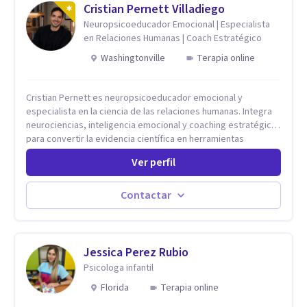
Cristian Pernett Villadiego
Neuropsicoeducador Emocional | Especialista
en Relaciones Humanas | Coach Estratégico
Washingtonville
Terapia online
Cristian Pernett es neuropsicoeducador emocional y
especialista en la ciencia de las relaciones humanas. Integra
neurociencias, inteligencia emocional y coaching estratégico
para convertir la evidencia científica en herramientas
prácticas que mejoran la forma en que las personas viven,
Ver perfil
aman, lideran y se comunican. Con más de 20 años de
experiencia, acompaña a personas, parejas y líderes en
procesos de desarrollo personal y profesional. Su trabajo se
Contactar
centra en la regulación emocional, las relaciones de pareja, la
comunicación efectiva y el liderazgo consciente. Su
metodología combina psicología contemporánea,
neurociencias y estrategias de cambio basadas en evidencia
Jessica Perez Rubio
para fortalecer la autoestima, desarrollar habilidades
Psicologa infantil
socioemocionales y promover cambios sostenibles. Como
Florida
Terapia online
divulgador científico, acerca la psicología y las neurociencias
a la vida cotidiana mediante contenidos claros, rigurosos y