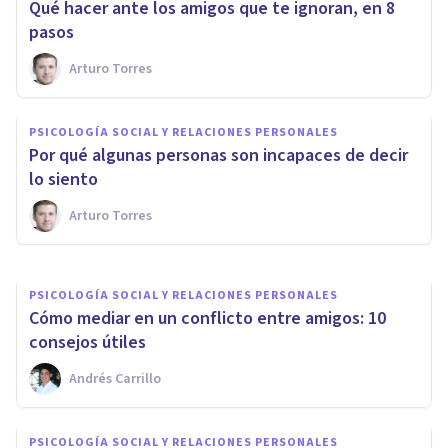
Qué hacer ante los amigos que te ignoran, en 8
pasos
Arturo Torres
PSICOLOGÍA SOCIAL Y RELACIONES PERSONALES
Cómo hablar con tu ex después
PSICOLOGÍA SOCIAL Y RELACIONES PERSONALES
de un tiempo separados: 8
Por qué algunas personas son incapaces de decir
consejos
lo siento
Arturo Torres
Arturo Torres
PSICOLOGÍA SOCIAL Y RELACIONES PERSONALES
Cómo mediar en un conflicto entre amigos: 10
consejos útiles
Andrés Carrillo
PSICOLOGÍA SOCIAL Y RELACIONES PERSONALES