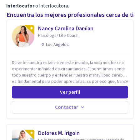
interlocutor
o interlocutora.
Encuentra los mejores profesionales cerca de ti
Nancy Carolina Damian
Psicóloga/ Life Coach
Los Angeles
Durante nuestra estancia en este mundo, la vida nos forza a
experimentar infinidad de circuntancias. El permitirnos sentir
todo nuestro cuerpo y entender nuestro maravilloso cerebro,
es fundamental para poder apreciarlas. Es por eso que, Nancy
Damian esta dispuesta a brindarte una mano amiga atravez de
Ver perfil
herramientas fundamentales para crecer y fortalecer tu
mente, alma y SER. El cómo percibimos y manejamos
nuestros diarios sucesos es el detonator que nos lleva al
Contactar
resultado de efectos impactantes que se nos quedaran
memorables. Ayudar a otros seres humanos a disfrutar de la
hermosa vida que hay, es mi placer y deleite ya que ser FELIZ
es derecho de toda la GENTE.
Dolores M. Irigoin