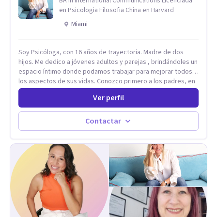
BA in International Communications Licenciada
en Psicologia Filosofia China en Harvard
Miami
Soy Psicóloga, con 16 años de trayectoria. Madre de dos
hijos. Me dedico a jóvenes adultos y parejas , brindándoles un
espacio íntimo donde podamos trabajar para mejorar todos
los aspectos de sus vidas. Conozco primero a los padres, en
el caso de niños u adolescentes, para luego seguir la terapia
Ver perfil
con sus hijos, apuntalándolos en su futuro personal,
universitario y profesional, siempre conteniendo
paralelamente a los padres y brindándoles un espacio de
Contactar
seguridad. Hago terapia de pareja y adultos con método
integrativo. Más información en: intherapy.today