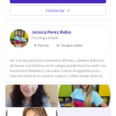
distintas problemáticas como el manejo del estrés,
Autoestima, Gestión de la Ira, Depresión, Retos en la Crianza,
Contactar
Codependencia, Celos, entre otros. Cuento con más de 12
años de experiencia en el área de la Salud mental y he
trabajado en distintos contextos clínicos con niños,
Adolescentes y Adultos
Jessica Perez Rubio
Psicologa infantil
Florida
Terapia online
Ver a tu hijo pasar por momentos difíciles, cambios drásticos
de humor o problemas en el colegio puede hacerte sentir con
mucha incertidumbre y sin saber cuál es el siguiente paso.
Aquí encontrarás un espacio seguro y cálido donde tanto tú
como tus hijos se sentirán realmente escuchados,
comprendidos y apoyados para recuperar la tranquilidad en
casa. Me especializo en guiar a familias a través de
herramientas prácticas y dinámicas adaptadas a la edad de
cada menor, dejando de lado las etiquetas y los tecnicismos.
Mi forma de trabajar se centra en entender las emociones
que hay detrás del comportamiento, ayudándoles a