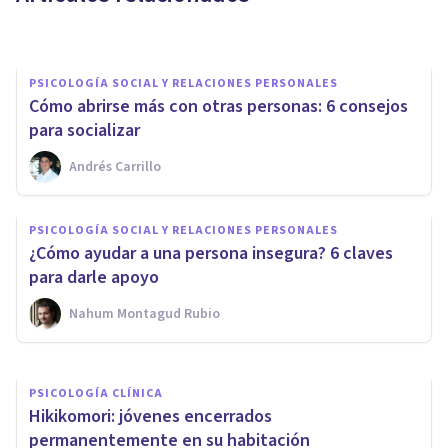
Andrés Carrillo
PSICOLOGÍA SOCIAL Y RELACIONES PERSONALES
Cómo abrirse más con otras personas: 6 consejos
para socializar
Andrés Carrillo
PSICOLOGÍA SOCIAL Y RELACIONES PERSONALES
Cómo saber si tengo una
PSICOLOGÍA SOCIAL Y RELACIONES PERSONALES
obsesión por alguien: 4
¿Cómo ayudar a una persona insegura? 6 claves
señales de alerta
para darle apoyo
Nahum Montagud Rubio
Arturo Torres
PSICOLOGÍA CLÍNICA
Hikikomori: jóvenes encerrados
permanentemente en su habitación