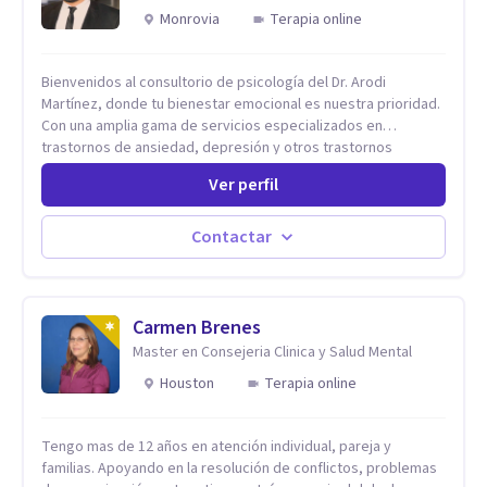
Monrovia
Terapia online
Bienvenidos al consultorio de psicología del Dr. Arodi
Martínez, donde tu bienestar emocional es nuestra prioridad.
Con una amplia gama de servicios especializados en
trastornos de ansiedad, depresión y otros trastornos
emocionales, estamos dedicados a ofrecerte el mejor
Ver perfil
tratamiento para mejorar tu salud mental. En nuestro
consultorio, ofrecemos una variedad de terapias y
tratamientos diseñados para satisfacer tus necesidades
Contactar
específicas: Terapia para Trastornos de Ansiedad y
Depresión: Somos expertos en el tratamiento de la ansiedad
y la depresión, utilizando enfoques basados en evidencia
para ayudarte a recuperar tu bienestar emocional. Terapia
Carmen Brenes
Individual, de Pareja y Familiar: Trabajamos contigo y tus
Master en Consejeria Clinica y Salud Mental
seres queridos para fortalecer las relaciones y mejorar la
Houston
Terapia online
dinámica familiar. Evaluaciones Psicológicas y Terapias
Especializadas: Terapia cognitivo-conductual Terapia de
apoyo Terapia psicodinámica Terapia enfocada en la solución
Tengo mas de 12 años en atención individual, pareja y
Terapia de exposición Terapia de juego para niños
familias. Apoyando en la resolución de conflictos, problemas
Tratamiento de Traumas y Trastornos de Estrés